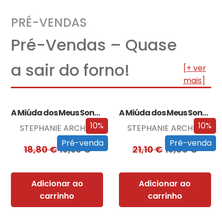
PRÉ-VENDAS
Pré-Vendas – Quase
a sair do forno!
[+ ver
mais]
A Miúda dos Meus Sonhos
A Miúda dos Meus Sonhos – Edição…
10%
10%
STEPHANIE ARCHER
STEPHANIE ARCHER
Pré-venda
Pré-venda
18,80
€
16,93
€
21,10
€
19,00
€
Adicionar ao
Adicionar ao
carrinho
carrinho