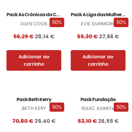
Pack As Crónicas da Companhia Negra
Pack A Liga das Mulheres Extraordinárias
50%
50%
GLEN COOK
EVIE DUNMORE
56,29
€
28,14
€
55,30
€
27,66
€
Adicionar ao
Adicionar ao
carrinho
carrinho
Pack Beth Kerry
Pack Fundação
50%
50%
BETH KERY
ISAAC ASIMOV
70,80
€
35,40
€
53,10
€
26,55
€