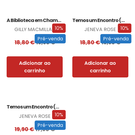
A Biblioteca em Chamas
Temos um Encontro (Outra Vez)
10%
10%
GILLY MACMILLAN
JENEVA ROSE
Pré-venda
Pré-venda
18,80
€
16,93
€
18,80
€
16,93
€
Adicionar ao
Adicionar ao
carrinho
carrinho
Temos um Encontro (Outra Vez) – Edição…
10%
JENEVA ROSE
Pré-venda
19,90
€
17,90
€