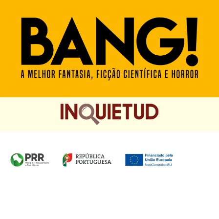
Homepage das Edições Saída de Emergência, Edições
Chá das Cinco e Chancela Desassossego.