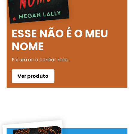
ESSE NÃO É O MEU
NOME
Foi um erro confiar nele…
Ver produto