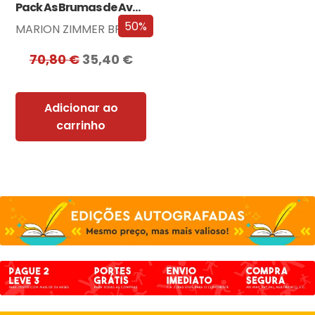
Pack As Brumas de Avalon
50%
MARION ZIMMER BRADLEY
70,80
€
35,40
€
Adicionar ao
carrinho