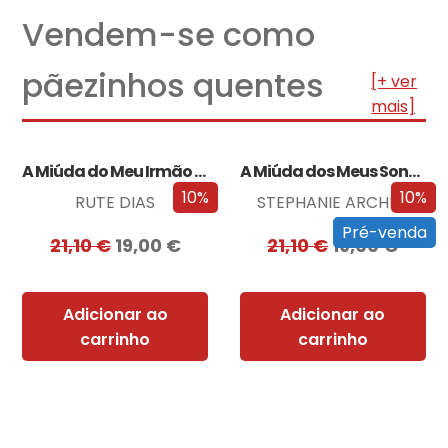
Vendem-se como
pãezinhos quentes
[+ ver
mais]
A Miúda do Meu Irmão – Edição…
A Miúda dos Meus Sonhos – Edição…
10%
10%
RUTE DIAS
STEPHANIE ARCHER
Pré-venda
21,10
€
19,00
€
21,10
€
19,00
€
Adicionar ao
Adicionar ao
carrinho
carrinho