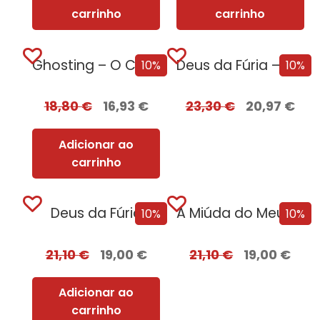
carrinho
carrinho
Ghosting – O Caminho para o Sexo
Deus da Fúria – Edição com EDGES
10%
10%
18,80
€
16,93
€
23,30
€
20,97
€
Adicionar ao
carrinho
Deus da Fúria
A Miúda do Meu Irmão – Edição...
10%
10%
21,10
€
19,00
€
21,10
€
19,00
€
Adicionar ao
carrinho