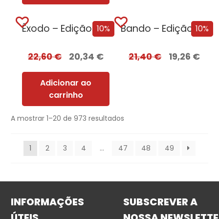
Êxodo – Edição com EDGES
Bando – Edição com EDGES
10%
10%
22,60
€
20,34
€
21,40
€
19,26
€
Adicionar ao
carrinho
A mostrar 1–20 de 973 resultados
1
2
3
4
…
47
48
49
INFORMAÇÕES
SUBSCREVER A
ÚTEIS
NOSSA NEWSLETTE