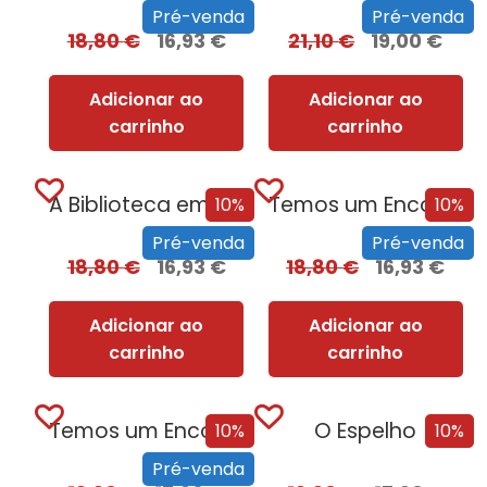
Pré-venda
Pré-venda
18,80
€
16,93
€
21,10
€
19,00
€
Adicionar ao
Adicionar ao
carrinho
carrinho
A Biblioteca em Chamas
Temos um Encontro (Outra Vez)
10%
10%
Pré-venda
Pré-venda
18,80
€
16,93
€
18,80
€
16,93
€
Adicionar ao
Adicionar ao
carrinho
carrinho
Temos um Encontro (Outra Vez) – Edição...
O Espelho
10%
10%
Pré-venda