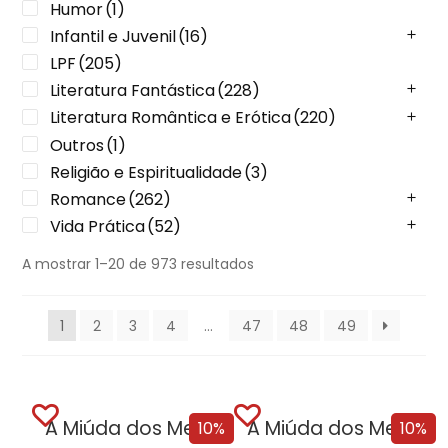
Humor
(1)
Infantil e Juvenil
(16)
LPF
(205)
Literatura Fantástica
(228)
Literatura Romântica e Erótica
(220)
Outros
(1)
Religião e Espiritualidade
(3)
Romance
(262)
Vida Prática
(52)
A mostrar 1–20 de 973 resultados
1
2
3
4
…
47
48
49
A Miúda dos Meus Sonhos
A Miúda dos Meus Sonhos – Edição...
10%
10%