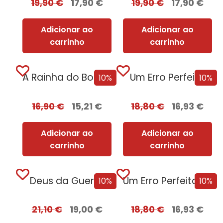
19,90
€
17,90
€
19,90
€
17,90
€
Adicionar ao
Adicionar ao
carrinho
carrinho
A Rainha do BookTok
Um Erro Perfeito
10%
10%
16,90
€
15,21
€
18,80
€
16,93
€
Adicionar ao
Adicionar ao
carrinho
carrinho
Deus da Guerra
Um Erro Perfeito – Edição com EDGES
10%
10%
21,10
€
19,00
€
18,80
€
16,93
€