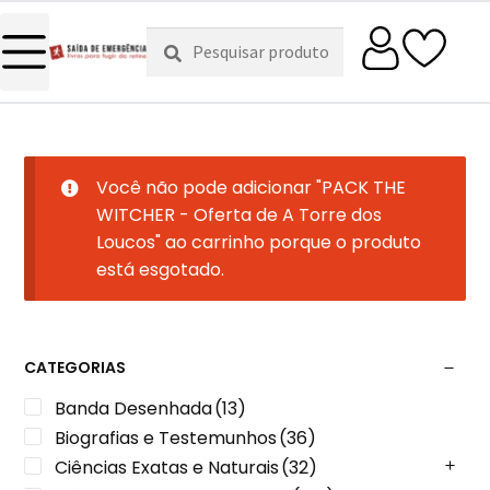
Pesquisar
Pesquisa
por:
Você não pode adicionar "PACK THE
WITCHER - Oferta de A Torre dos
Loucos" ao carrinho porque o produto
está esgotado.
CATEGORIAS
Banda Desenhada
(13)
Biografias e Testemunhos
(36)
Ciências Exatas e Naturais
(32)