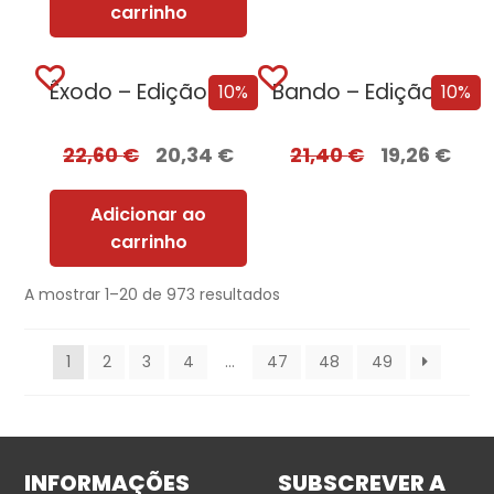
carrinho
Êxodo – Edição com EDGES
Bando – Edição com EDGES
10%
10%
22,60
€
20,34
€
21,40
€
19,26
€
Adicionar ao
carrinho
A mostrar 1–20 de 973 resultados
1
2
3
4
…
47
48
49
INFORMAÇÕES
SUBSCREVER A