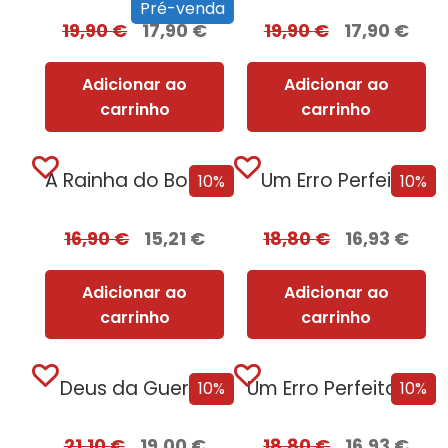
Pré-venda
19,90
€
17,90
€
19,90
€
17,90
€
Adicionar ao
Adicionar ao
carrinho
carrinho
A Rainha do BookTok
Um Erro Perfeito
10%
10%
16,90
€
15,21
€
18,80
€
16,93
€
Adicionar ao
Adicionar ao
carrinho
carrinho
Deus da Guerra
Um Erro Perfeito – Edição com EDGES
10%
10%
21,10
€
19,00
€
18,80
€
16,93
€