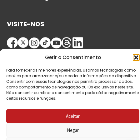
VISITE-NOS
Gerir o Consentimento
Para fornecer as melhores experiências, usamos tecnologias como
cookies para armazenar e/ou aceder a informações do dispositivo.
Consentir com essas tecnologias nos permitirá processar dados,
© Copyright 2026 Saída de Emergência. Todos os
como comportamento de navegação ou IDs exclusivos neste site.
Não consentir ou retirar o consentimento pode afetar negativamante
direitos reservados.
certos recursos e funções.
Aceitar
Negar