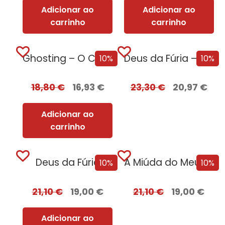
Adicionar ao
Adicionar ao
carrinho
carrinho
Ghosting – O Caminho para o Sexo
Deus da Fúria – Edição com EDGES
10%
10%
18,80
€
16,93
€
23,30
€
20,97
€
Adicionar ao
carrinho
Deus da Fúria
A Miúda do Meu Irmão – Edição...
10%
10%
21,10
€
19,00
€
21,10
€
19,00
€
Adicionar ao