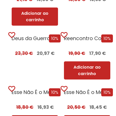
Adicionar ao
carrinho
Deus da Guerra Edição com EDGES
Reencontro Com o Passado – [Nova Edição]
10%
10%
23,30
€
20,97
€
19,90
€
17,90
€
Adicionar ao
carrinho
Esse Não É o Meu Nome
Esse Não É o Meu Nome –...
10%
10%
18,80
€
16,93
€
20,50
€
18,45
€