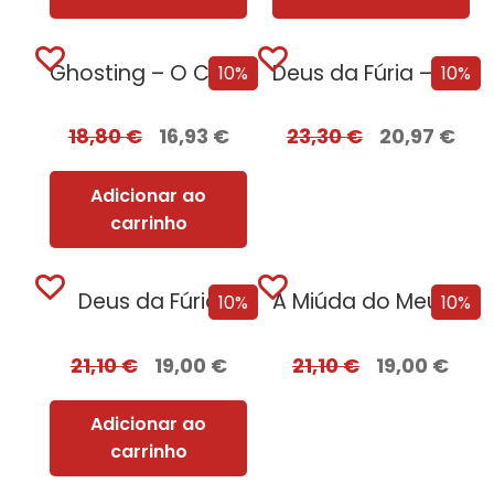
Ghosting – O Caminho para o Sexo
Deus da Fúria – Edição com EDGES
10%
10%
18,80
€
16,93
€
23,30
€
20,97
€
Adicionar ao
carrinho
Deus da Fúria
A Miúda do Meu Irmão – Edição...
10%
10%
21,10
€
19,00
€
21,10
€
19,00
€
Adicionar ao
carrinho