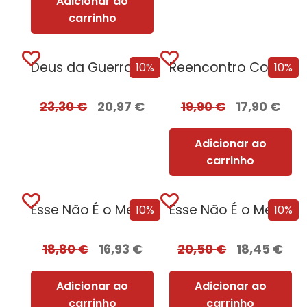
Adicionar ao
carrinho
Deus da Guerra Edição com EDGES
Reencontro Com o Passado – [Nova Edição]
10%
10%
23,30
€
20,97
€
19,90
€
17,90
€
Adicionar ao
carrinho
Esse Não É o Meu Nome
Esse Não É o Meu Nome –...
10%
10%
18,80
€
16,93
€
20,50
€
18,45
€
Adicionar ao
Adicionar ao
carrinho
carrinho