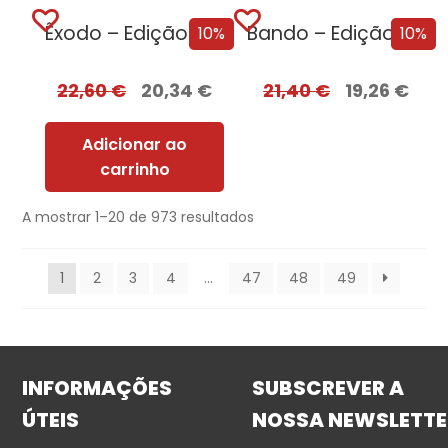
Êxodo – Edição com EDGES
Bando – Edição com EDGES
10%
10%
22,60
€
20,34
€
21,40
€
19,26
€
Adicionar ao
carrinho
A mostrar 1–20 de 973 resultados
1
2
3
4
…
47
48
49
INFORMAÇÕES
SUBSCREVER A
ÚTEIS
NOSSA NEWSLETTE