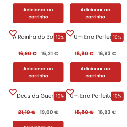
Adicionar ao
Adicionar ao
carrinho
carrinho
A Rainha do BookTok
Um Erro Perfeito
10%
10%
16,90
€
15,21
€
18,80
€
16,93
€
Adicionar ao
Adicionar ao
carrinho
carrinho
Deus da Guerra
Um Erro Perfeito – Edição com EDGES
10%
10%
21,10
€
19,00
€
18,80
€
16,93
€