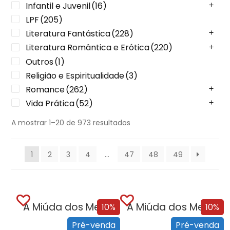
Infantil e Juvenil
(16)
LPF
(205)
Literatura Fantástica
(228)
Literatura Romântica e Erótica
(220)
Outros
(1)
Religião e Espiritualidade
(3)
Romance
(262)
Vida Prática
(52)
A mostrar 1–20 de 973 resultados
1
2
3
4
…
47
48
49
A Miúda dos Meus Sonhos
A Miúda dos Meus Sonhos – Edição...
10%
10%
Pré-venda
Pré-venda