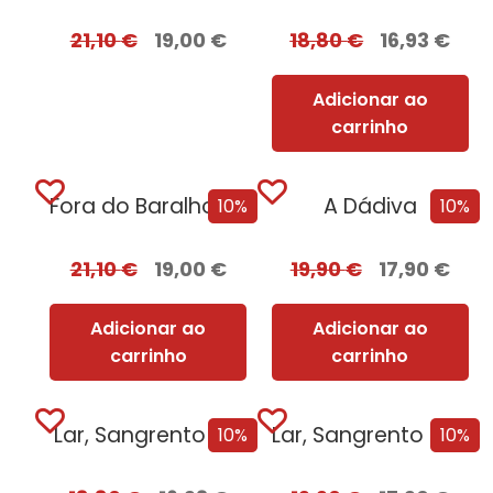
21,10
€
19,00
€
18,80
€
16,93
€
Adicionar ao
carrinho
Fora do Baralho – Edição com EDGES
A Dádiva
10%
10%
21,10
€
19,00
€
19,90
€
17,90
€
Adicionar ao
Adicionar ao
carrinho
carrinho
Lar, Sangrento Lar
Lar, Sangrento Lar – Edição com EDGES
10%
10%