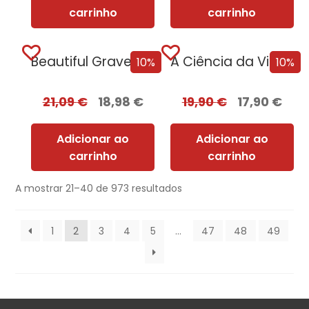
carrinho
carrinho
Beautiful Graves – Belas Sombras – Edição...
A Ciência da Vingança
10%
10%
21,09
€
18,98
€
19,90
€
17,90
€
Adicionar ao
Adicionar ao
carrinho
carrinho
A mostrar 21–40 de 973 resultados
1
2
3
4
5
…
47
48
49