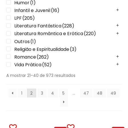
Humor
(1)
Infantil e Juvenil
(16)
LPF
(205)
Literatura Fantástica
(228)
Literatura Romântica e Erótica
(220)
Outros
(1)
Religião e Espiritualidade
(3)
Romance
(262)
Vida Prática
(52)
A mostrar 21–40 de 973 resultados
1
2
3
4
5
…
47
48
49