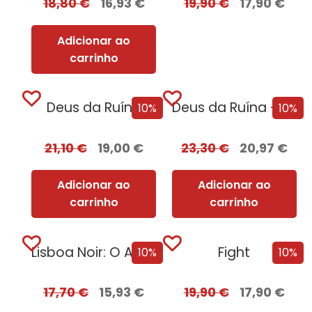
18,80
€
16,93
€
19,90
€
17,90
€
Adicionar ao
carrinho
Deus da Ruína
Deus da Ruína – Edição com EDGES
10%
10%
21,10
€
19,00
€
23,30
€
20,97
€
Adicionar ao
Adicionar ao
carrinho
carrinho
Lisboa Noir: O Ano Negro de 1929...
Fight
10%
10%
17,70
€
15,93
€
19,90
€
17,90
€