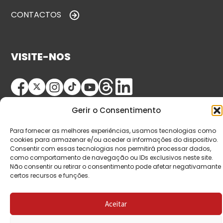
CONTACTOS
VISITE-NOS
Gerir o Consentimento
Para fornecer as melhores experiências, usamos tecnologias como
cookies para armazenar e/ou aceder a informações do dispositivo.
Consentir com essas tecnologias nos permitirá processar dados,
© Copyright 2026 Saída de Emergência. Todos os
como comportamento de navegação ou IDs exclusivos neste site.
Não consentir ou retirar o consentimento pode afetar negativamante
direitos reservados.
certos recursos e funções.
Aceitar