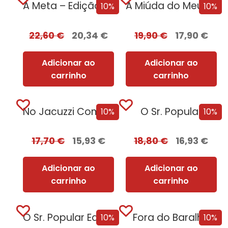
A Meta – Edição com EDGES
A Miúda do Meu Irmão
10%
10%
22,60
€
20,34
€
19,90
€
17,90
€
Adicionar ao
Adicionar ao
carrinho
carrinho
No Jacuzzi Com Uma Serial Killer
O Sr. Popular
10%
10%
17,70
€
15,93
€
18,80
€
16,93
€
Adicionar ao
Adicionar ao
carrinho
carrinho
O Sr. Popular Edição com EDGES
Fora do Baralho
10%
10%