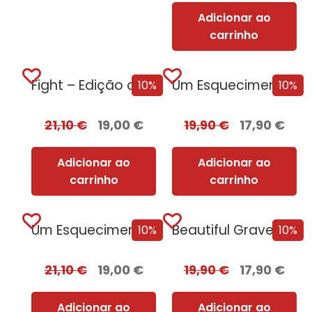
Adicionar ao
carrinho
Fight – Edição com EDGES
Um Esquecimento Sombrio
10%
10%
21,10
€
19,00
€
19,90
€
17,90
€
Adicionar ao
Adicionar ao
carrinho
carrinho
Um Esquecimento Sombrio – Edição com EDGES
Beautiful Graves – Belas Sombras
10%
10%
21,10
€
19,00
€
19,90
€
17,90
€
Adicionar ao
Adicionar ao