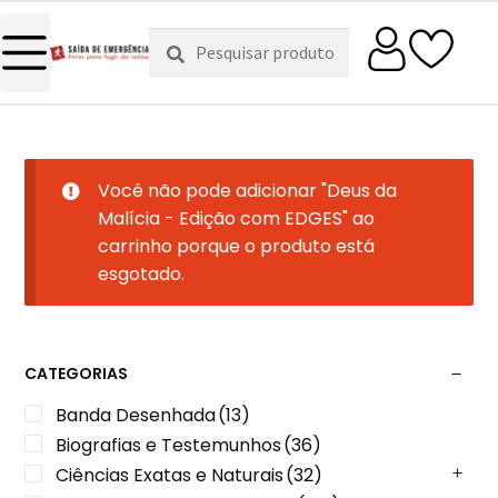
Pesquisar
Pesquisa
por:
Você não pode adicionar "Deus da
Malícia - Edição com EDGES" ao
carrinho porque o produto está
esgotado.
CATEGORIAS
Banda Desenhada
(13)
Biografias e Testemunhos
(36)
Ciências Exatas e Naturais
(32)