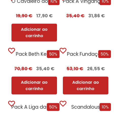
O Cavaleiro dos Sete Reinos [Nova Edição]
Pack A Vingança Serve-se Fria
10%
10%
19,90
€
17,90
€
35,40
€
31,86
€
Adicionar ao
carrinho
Pack Beth Kerry
Pack Fundação
50%
50%
70,80
€
35,40
€
53,10
€
26,55
€
Adicionar ao
Adicionar ao
carrinho
carrinho
Pack A Liga das Mulheres Extraordinárias
Scandalous
50%
10%