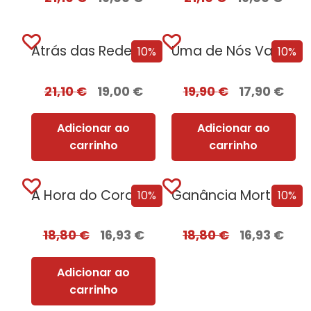
Atrás das Redes Edição com EDGES
Uma de Nós Vai Morrer
10%
10%
21,10
€
19,00
€
19,90
€
17,90
€
Adicionar ao
Adicionar ao
carrinho
carrinho
A Hora do Coração
Ganância Mortal + Oferta Criação Mortal
10%
10%
18,80
€
16,93
€
18,80
€
16,93
€
Adicionar ao
carrinho