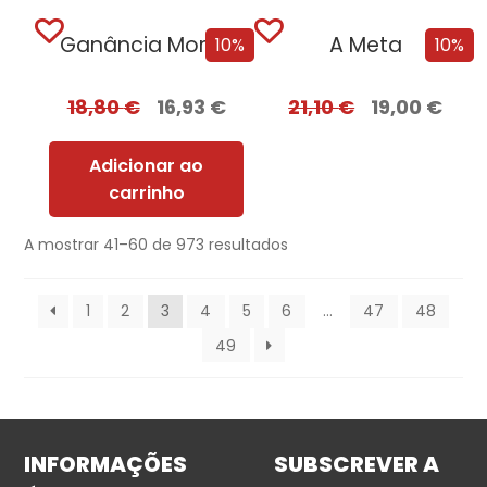
Ganância Mortal
A Meta
10%
10%
18,80
€
16,93
€
21,10
€
19,00
€
Adicionar ao
carrinho
A mostrar 41–60 de 973 resultados
1
2
3
4
5
6
…
47
48
49
INFORMAÇÕES
SUBSCREVER A