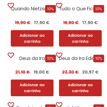
Quando Nietzsche Chorou [Nova edição]
Tudo o Que Ficou Para Trás [Nova...
10%
10%
19,90
€
17,90
€
19,90
€
17,90
€
Adicionar ao
Adicionar ao
carrinho
carrinho
Deus da Ira
Deus da Ira Edição com EDGES
10%
10%
21,10
€
19,00
€
23,30
€
20,97
€
Adicionar ao
Adicionar ao
carrinho
carrinho