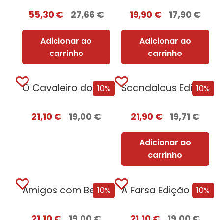
55,30
€
27,66
€
19,90
€
17,90
€
Adicionar ao
Adicionar ao
carrinho
carrinho
O Cavaleiro dos Sete Reinos [Nova Edição]...
Scandalous Edição com EDGES
10%
10%
21,10
€
19,00
€
21,90
€
19,71
€
Adicionar ao
carrinho
Amigos com Benefícios Edição com EDGES
A Farsa Edição com EDGES
10%
10%
21,10
€
19,00
€
21,10
€
19,00
€