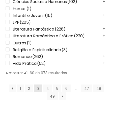
Ciências Sociais e Humanas
(102)
Humor
(1)
Infantil e Juvenil
(16)
LPF
(205)
Literatura Fantástica
(228)
Literatura Romântica e Erótica
(220)
Outros
(1)
Religião e Espiritualidade
(3)
Romance
(262)
Vida Prática
(52)
A mostrar 41–60 de 973 resultados
1
2
3
4
5
6
…
47
48
49