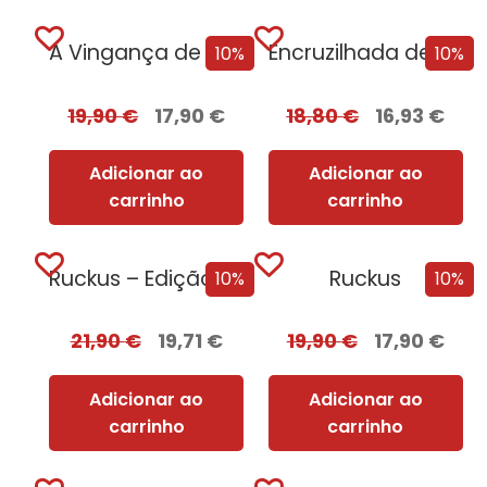
A Vingança de Roma
Encruzilhada de Corvos
10%
10%
19,90
€
17,90
€
18,80
€
16,93
€
Adicionar ao
Adicionar ao
carrinho
carrinho
Ruckus – Edição com EDGES
Ruckus
10%
10%
21,90
€
19,71
€
19,90
€
17,90
€
Adicionar ao
Adicionar ao
carrinho
carrinho