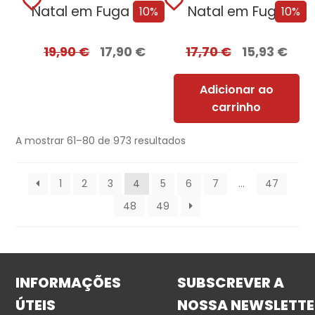
Natal em Fuga – Edição com EDGES
Natal em Fuga
10%
10%
19,90
€
17,90
€
17,70
€
15,93
€
Adicionar ao
carrinho
A mostrar 61–80 de 973 resultados
1
2
3
4
5
6
7
…
47
48
49
INFORMAÇÕES
SUBSCREVER A
ÚTEIS
NOSSA NEWSLETTE