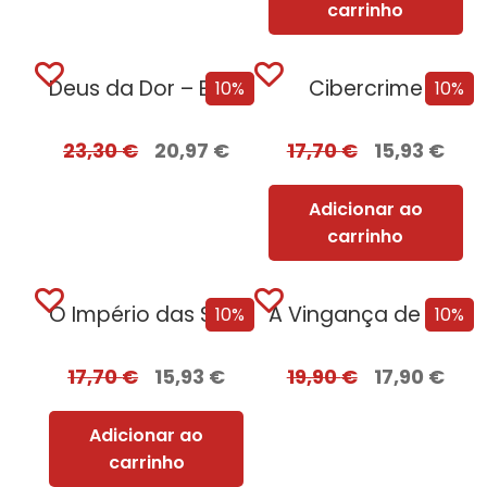
carrinho
Deus da Dor – Edição com EDGES
Cibercrime
10%
10%
23,30
€
20,97
€
17,70
€
15,93
€
Adicionar ao
carrinho
O Império das Sombras
A Vingança de Roma + Oferta Flechas...
10%
10%
17,70
€
15,93
€
19,90
€
17,90
€
Adicionar ao
carrinho