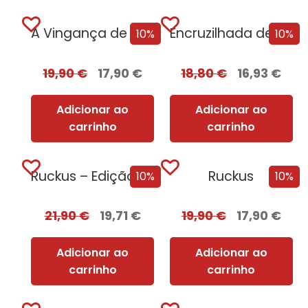
A Vingança de Roma
Encruzilhada de Corvos
10%
10%
19,90
€
17,90
€
18,80
€
16,93
€
Adicionar ao
Adicionar ao
carrinho
carrinho
Ruckus – Edição com EDGES
Ruckus
10%
10%
21,90
€
19,71
€
19,90
€
17,90
€
Adicionar ao
Adicionar ao
carrinho
carrinho