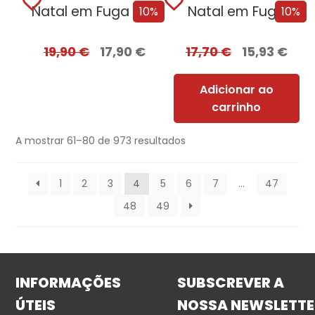
Natal em Fuga – Edição com EDGES
Natal em Fuga
10%
10%
19,90
€
17,90
€
17,70
€
15,93
€
Adicionar ao
carrinho
A mostrar 61–80 de 973 resultados
1
2
3
4
5
6
7
…
47
48
49
INFORMAÇÕES
SUBSCREVER A
ÚTEIS
NOSSA NEWSLETTE