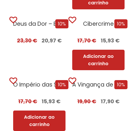
carrinho
Deus da Dor – Edição com EDGES
Cibercrime
10%
10%
23,30
€
20,97
€
17,70
€
15,93
€
Adicionar ao
carrinho
O Império das Sombras
A Vingança de Roma + Oferta Flechas...
10%
10%
17,70
€
15,93
€
19,90
€
17,90
€
Adicionar ao
carrinho