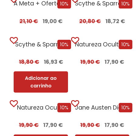
A Meta + Oferta Tu És o...
Scythe & Sparrow Edição com EDGES
10%
10%
21,10
€
19,00
€
20,80
€
18,72
€
Scythe & Sparrow
Natureza Oculta + Oferta A Primeira Vez...
10%
10%
18,80
€
16,93
€
19,90
€
17,90
€
Adicionar ao
carrinho
Natureza Oculta
Jane Austen Diante do Mar
10%
10%
19,90
€
17,90
€
19,90
€
17,90
€