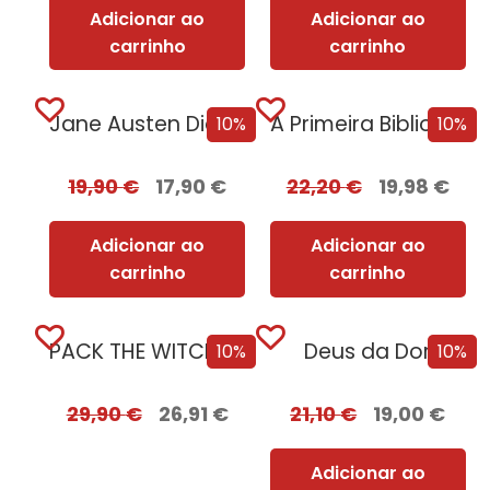
Adicionar ao
Adicionar ao
carrinho
carrinho
Jane Austen Diante do Mar + Oferta...
A Primeira Biblioteca da Humanidade
10%
10%
19,90
€
17,90
€
22,20
€
19,98
€
Adicionar ao
Adicionar ao
carrinho
carrinho
PACK THE WITCHER – Oferta de A...
Deus da Dor
10%
10%
29,90
€
26,91
€
21,10
€
19,00
€
Adicionar ao