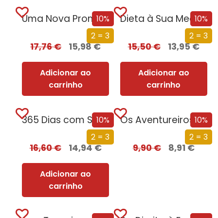
Uma Nova Promessa
Dieta à Sua Medida
10%
10%
2 = 3
2 = 3
17,76
€
15,98
€
15,50
€
13,95
€
Adicionar ao
Adicionar ao
carrinho
carrinho
365 Dias com Saúde
Os Aventureiros – Na Serra da Estrela
10%
10%
2 = 3
2 = 3
16,60
€
14,94
€
9,90
€
8,91
€
Adicionar ao
carrinho