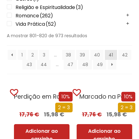
Religião e Espiritualidade
(3)
Romance
(262)
Vida Prática
(52)
A mostrar 801–820 de 973 resultados
1
2
3
…
38
39
40
41
42
43
44
…
47
48
49
Perdição em Roma
Marcado na Pele
10%
10%
2 = 3
2 = 3
17,76
€
15,98
€
17,76
€
15,98
€
Adicionar ao
Adicionar ao
carrinho
carrinho