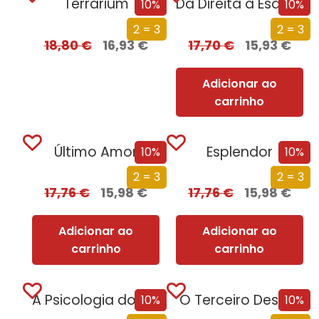
Terrarium
Da Direita à Esquerda
10%
10%
2 = 3
2 = 3
18,80
€
16,93
€
17,70
€
15,93
€
Adicionar ao
carrinho
Último Amor
Esplendor
10%
10%
2 = 3
2 = 3
17,76
€
15,98
€
17,76
€
15,98
€
Adicionar ao
Adicionar ao
carrinho
carrinho
A Psicologia do Amor
O Terceiro Desejo
10%
10%