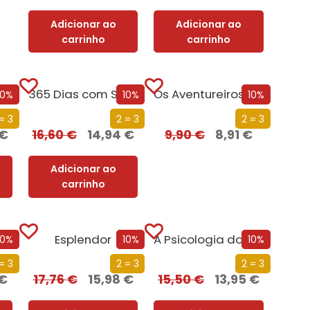
Adicionar ao
Adicionar ao
carrinho
carrinho
Dieta à Sua Medida
365 Dias com Saúde
Os Aventureiros – Na Serra da Estrela
10%
10%
10%
= 3
2 = 3
2 = 3
€
16,60
€
14,94
€
9,90
€
8,91
€
Adicionar ao
carrinho
Esplendor
A Psicologia do Amor
10%
10%
10%
= 3
2 = 3
2 = 3
€
17,76
€
15,98
€
15,50
€
13,95
€