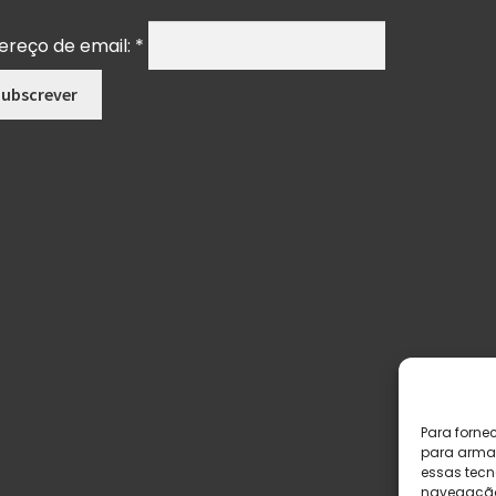
ereço de email:
*
Para forne
para armaz
essas tecn
navegação o