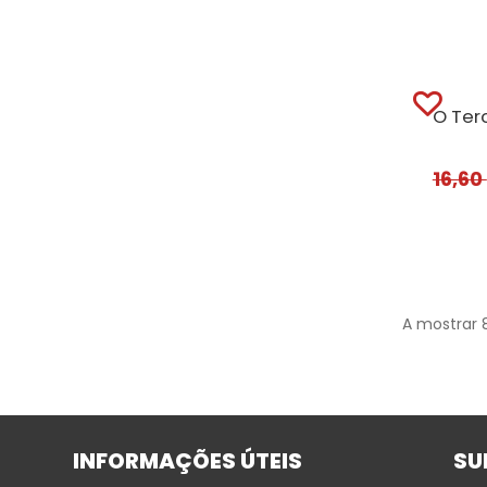
O Ter
16,60
A mostrar 
INFORMAÇÕES ÚTEIS
SU