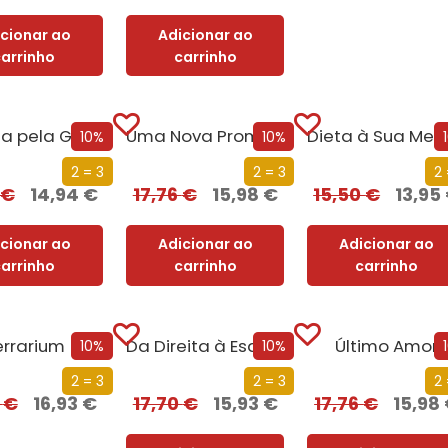
icionar ao
Adicionar ao
carrinho
carrinho
À Boleia pela Galáxia
Uma Nova Promessa
10%
10%
2 = 3
2 = 3
2 
€
14,94
€
17,76
€
15,98
€
15,50
€
13,95
icionar ao
Adicionar ao
Adicionar ao
carrinho
carrinho
carrinho
errarium
Da Direita à Esquerda
Último Amor
10%
10%
2 = 3
2 = 3
2 
0
€
16,93
€
17,70
€
15,93
€
17,76
€
15,98