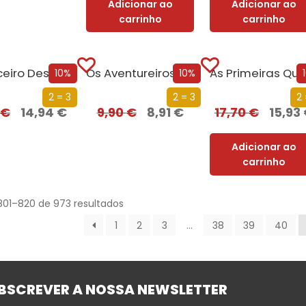
Adicionar ao
Adicionar ao
carrinho
carrinho
ceiro Desejo
Os Aventureiros – No Labirinto Perdido
10%
10%
2 = 3
2 = 3
2 
€
14,94
€
9,90
€
8,91
€
17,70
€
15,93
Adicionar ao
carrinho
801–820 de 973 resultados
1
2
3
…
38
39
40
BSCREVER A NOSSA NEWSLETTER