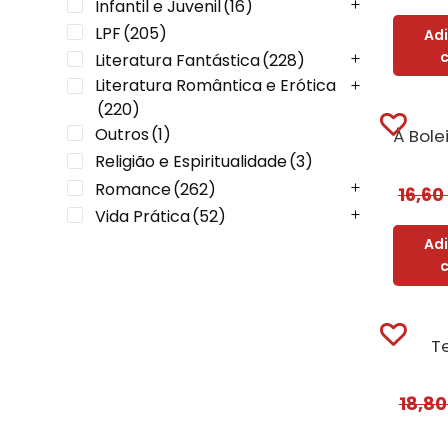
Infantil e Juvenil
(16)
LPF
(205)
Ad
Literatura Fantástica
(228)
Literatura Romântica e Erótica
(220)
Outros
(1)
Religião e Espiritualidade
(3)
Romance
(262)
16,60
Vida Prática
(52)
Ad
T
18,8