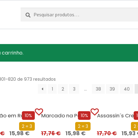
Pesquisar
Pesquisa
por:
 carrinho.
801–820 de 973 resultados
1
2
3
…
38
39
40
Perdição em Roma
Marcado na Pele
Assassin´s Cre
10%
10%
2 = 3
2 = 3
2 
6
€
15,98
€
17,76
€
15,98
€
17,70
€
15,93