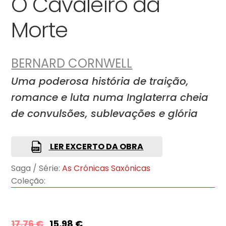
O Cavaleiro da
Morte
BERNARD CORNWELL
Uma poderosa história de traição,
romance e luta numa Inglaterra cheia
de convulsões, sublevações e glória
LER EXCERTO DA OBRA
Saga / Série:
As Crónicas Saxónicas
Coleção:
17,76
€
15,98
€