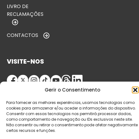
LIVRO DE
RECLAMAÇÕES
CONTACTOS
VISITE-NOS
Gerir o Consentimento
Para fornecer as melhores experiências, usamos tecnologias como
cookies para armazenar e/ou aceder a informações do dispositivo.
Consentir com essas tecnologias nos permitirá processar dados,
como comportamento de navegação ou IDs exclusivos neste site.
© Copyright 2026 Saída de Emergência. Todos os
Não consentir ou retirar o consentimento pode afetar negativamante
certos recursos e funções.
direitos reservados.