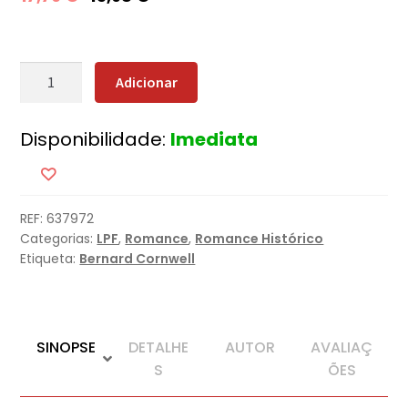
Quantidade
Adicionar
de
O
Disponibilidade:
Imediata
Cavaleiro
da
Morte
REF:
637972
Categorias:
LPF
,
Romance
,
Romance Histórico
Etiqueta:
Bernard Cornwell
SINOPSE
DETALHE
AUTOR
AVALIAÇ
S
ÕES