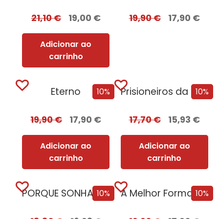
21,10
€
19,00
€
19,90
€
17,90
€
Adicionar ao
carrinho
Eterno
Prisioneiros da Geografia Teste o Seu Conhecimento
10%
10%
19,90
€
17,90
€
17,70
€
15,93
€
Adicionar ao
Adicionar ao
carrinho
carrinho
PORQUE SONHAMOS: O que o nosso cérebro...
A Melhor Forma de Enterrar o Teu...
10%
10%