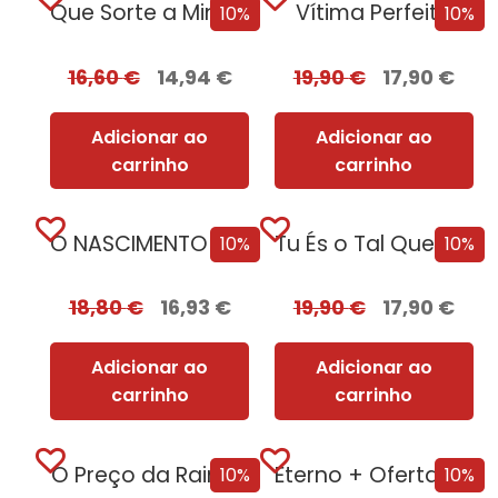
Que Sorte a Minha Tua
Vítima Perfeita
10%
10%
16,60
€
14,94
€
19,90
€
17,90
€
Adicionar ao
Adicionar ao
carrinho
carrinho
O NASCIMENTO DA TERRA: Como o nosso...
Tu És o Tal Que Eu Não...
10%
10%
18,80
€
16,93
€
19,90
€
17,90
€
Adicionar ao
Adicionar ao
carrinho
carrinho
O Preço da Rainha
Eterno + Oferta Inocência Mortal
10%
10%