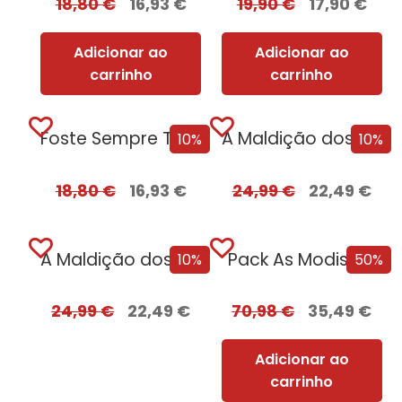
18,80
€
16,93
€
19,90
€
17,90
€
Adicionar ao
Adicionar ao
carrinho
carrinho
Foste Sempre Tu + Oferta O Despertar
A Maldição dos Pecados + Oferta Salvação...
10%
10%
18,80
€
16,93
€
24,99
€
22,49
€
A Maldição dos Pecados
Pack As Modistas
10%
50%
24,99
€
22,49
€
70,98
€
35,49
€
Adicionar ao
carrinho