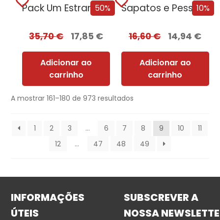
Pack Um Estranho Numa Terra Estranha
Sapatos e Pessoas se não te servem,...
50%
10%
35,70
€
17,85
€
16,60
€
14,94
€
Adicionar ao
Adicionar ao
carrinho
carrinho
A mostrar 161–180 de 973 resultados
1
2
3
…
6
7
8
9
10
11
12
…
47
48
49
INFORMAÇÕES
SUBSCREVER A
ÚTEIS
NOSSA NEWSLETTE