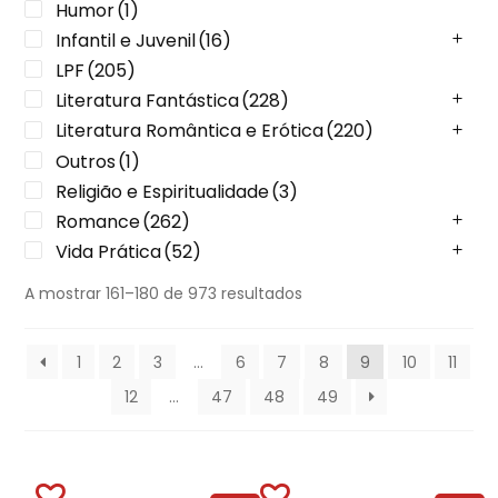
Humor
(1)
Infantil e Juvenil
(16)
LPF
(205)
Literatura Fantástica
(228)
Literatura Romântica e Erótica
(220)
Outros
(1)
Religião e Espiritualidade
(3)
Romance
(262)
Vida Prática
(52)
A mostrar 161–180 de 973 resultados
1
2
3
…
6
7
8
9
10
11
12
…
47
48
49