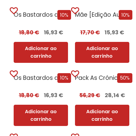
Os Bastardos de Hitler
Mãe [Edição Autografada]
10%
10%
18,80
€
16,93
€
17,70
€
15,93
€
Adicionar ao
Adicionar ao
carrinho
carrinho
Os Bastardos de Hitler [Edição Autografada]
Pack As Crónicas da Companhia Negra
10%
50%
18,80
€
16,93
€
56,29
€
28,14
€
Adicionar ao
Adicionar ao
carrinho
carrinho