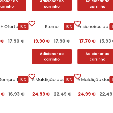
icionar ao
Adicionar ao
Adicionar ao
carrinho
carrinho
carrinho
Eterno + Oferta Inocência Mortal
Eterno
Pr
10%
10%
0
€
17,90
€
19,90
€
17,90
€
17,70
€
15,93
Adicionar ao
Adicionar ao
carrinho
carrinho
Foste Sempre Tu + Oferta O Despertar
A Maldição dos Pecados + Oferta Salvação...
10%
10%
0
€
16,93
€
24,99
€
22,49
€
24,99
€
22,4