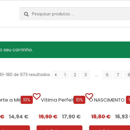
Pesquisar
Pesquisa
por:
o seu carrinho.
161–180 de 973 resultados
1
2
3
…
6
7
Que Sorte a Minha Tua
Vítima Perfeita
O NASCIME
10%
10%
€
14,94
€
19,90
€
17,90
€
18,80
€
16,93