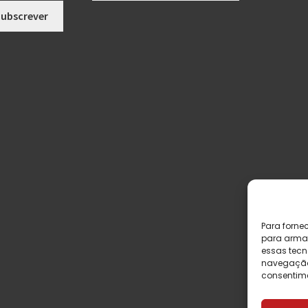
Para forne
para armaz
essas tecn
navegação o
consentime