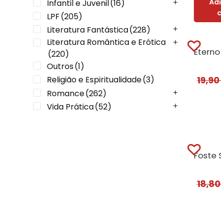
Ad
Infantil e Juvenil
(16)
LPF
(205)
Literatura Fantástica
(228)
Literatura Romântica e Erótica
(220)
Outros
(1)
Religião e Espiritualidade
(3)
19,9
Romance
(262)
Vida Prática
(52)
18,8