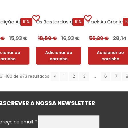
Mãe [Edição Autografada]
Os Bastardos de Hitler [Edição Autografada]
10%
10%
0
€
15,93
€
18,80
€
16,93
€
56,29
€
28,14
icionar ao
Adicionar ao
Adicionar ao
carrinho
carrinho
carrinho
161–180 de 973 resultados
1
2
3
…
6
7
BSCREVER A NOSSA NEWSLETTER
ereço de email:
*