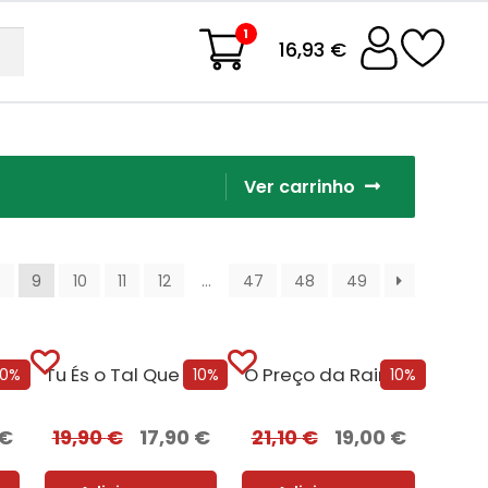
1
16,93 €
Ver carrinho
8
9
10
11
12
…
47
48
49
NTO DA TERRA: Como o nosso...
Tu És o Tal Que Eu Não...
O Preço da Rainha
10%
10%
10%
€
19,90
€
17,90
€
21,10
€
19,00
€