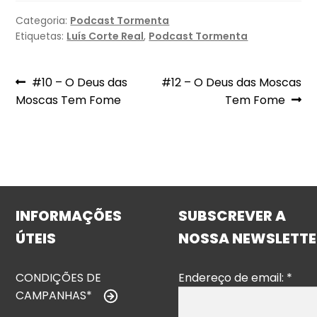
Categoria:
Podcast Tormenta
Etiquetas:
Luís Corte Real
,
Podcast Tormenta
Navegação
Artigo
Artigo
#10 – O Deus das
#12 – O Deus das Moscas
anterior:
seguinte:
Moscas Tem Fome
Tem Fome
de
artigos
INFORMAÇÕES
SUBSCREVER A
ÚTEIS
NOSSA NEWSLETTE
CONDIÇÕES DE
Endereço de email:
*
CAMPANHAS*