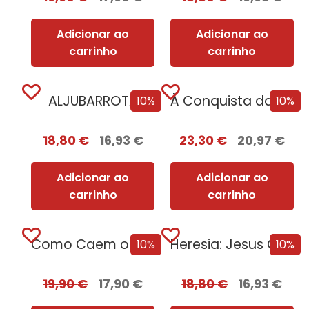
Adicionar ao
Adicionar ao
carrinho
carrinho
ALJUBARROTA
À Conquista da Paz do Iluminismo à União Europeia [Edição Autografada]
10%
10%
18,80
€
16,93
€
23,30
€
20,97
€
Adicionar ao
Adicionar ao
carrinho
carrinho
Como Caem os Tiranos e Como Sobrevivem as Nações
Heresia: Jesus Cristo e os Outros Filhos de Deus
10%
10%
19,90
€
17,90
€
18,80
€
16,93
€