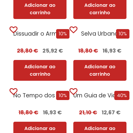
Adicionar ao
Adicionar ao
carrinho
carrinho
Dissuadir o Armagedão: Uma Biografia da NATO
Selva Urbana
10%
10%
28,80
€
25,92
€
18,80
€
16,93
€
Adicionar ao
Adicionar ao
carrinho
carrinho
No Tempo dos Vikings
Um Guia de Viagem Pela Idade Média
10%
40%
18,80
€
16,93
€
21,10
€
12,67
€
Adicionar ao
Adicionar ao