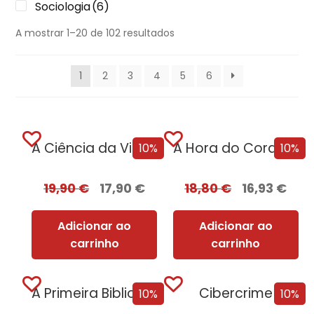
Sociologia
(6)
A mostrar 1–20 de 102 resultados
1
2
3
4
5
6
A Ciência da Vingança
A Hora do Coração
10%
10%
19,90
€
17,90
€
18,80
€
16,93
€
Adicionar ao
Adicionar ao
carrinho
carrinho
A Primeira Biblioteca da Humanidade
Cibercrime
10%
10%