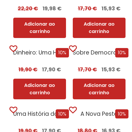
22,20
€
19,98
€
17,70
€
15,93
€
Adicionar ao
Adicionar ao
carrinho
carrinho
Dinheiro: Uma História da Humanidade
Sobre Democracias e Cultos de Morte
10%
10%
19,90
€
17,90
€
17,70
€
15,93
€
Adicionar ao
Adicionar ao
carrinho
carrinho
Uma História do Mundo em 47 Fronteiras
A Nova Peste
10%
10%
19,90
€
17,90
€
18,80
€
16,93
€