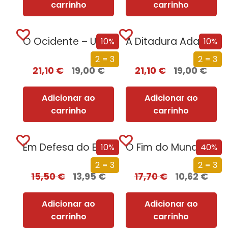
carrinho
carrinho
O Ocidente – Uma Nova História de um Conceito Milenar
A Ditadura Adaptada ao Século XXI
10%
10%
2 = 3
2 = 3
21,10
€
19,00
€
21,10
€
19,00
€
Adicionar ao
Adicionar ao
carrinho
carrinho
Em Defesa do Erotismo
O Fim do Mundo em Cuecas
10%
40%
2 = 3
2 = 3
15,50
€
13,95
€
17,70
€
10,62
€
Adicionar ao
Adicionar ao
carrinho
carrinho