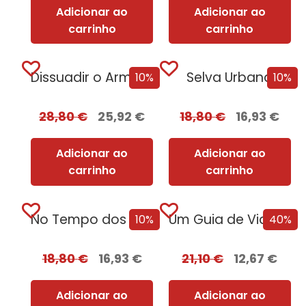
Adicionar ao
Adicionar ao
carrinho
carrinho
Dissuadir o Armagedão: Uma Biografia da NATO
Selva Urbana
10%
10%
28,80
€
25,92
€
18,80
€
16,93
€
Adicionar ao
Adicionar ao
carrinho
carrinho
No Tempo dos Vikings
Um Guia de Viagem Pela Idade Média
10%
40%
18,80
€
16,93
€
21,10
€
12,67
€
Adicionar ao
Adicionar ao