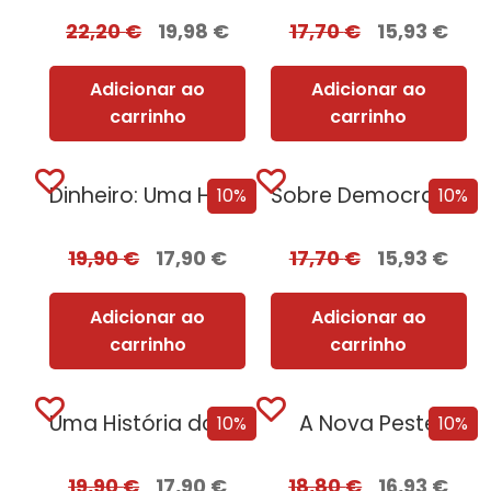
22,20
€
19,98
€
17,70
€
15,93
€
Adicionar ao
Adicionar ao
carrinho
carrinho
Dinheiro: Uma História da Humanidade
Sobre Democracias e Cultos de Morte
10%
10%
19,90
€
17,90
€
17,70
€
15,93
€
Adicionar ao
Adicionar ao
carrinho
carrinho
Uma História do Mundo em 47 Fronteiras
A Nova Peste
10%
10%
19,90
€
17,90
€
18,80
€
16,93
€