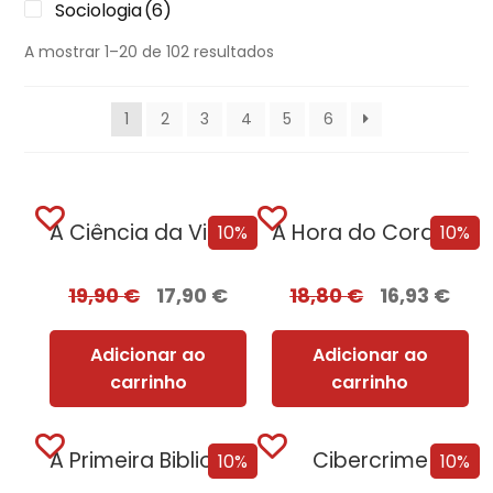
Sociologia
(6)
A mostrar 1–20 de 102 resultados
1
2
3
4
5
6
A Ciência da Vingança
A Hora do Coração
10%
10%
19,90
€
17,90
€
18,80
€
16,93
€
Adicionar ao
Adicionar ao
carrinho
carrinho
A Primeira Biblioteca da Humanidade
Cibercrime
10%
10%