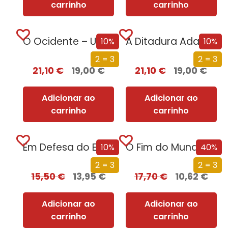
carrinho
carrinho
O Ocidente – Uma Nova História de um Conceito Milenar
A Ditadura Adaptada ao Século XXI
10%
10%
2 = 3
2 = 3
21,10
€
19,00
€
21,10
€
19,00
€
Adicionar ao
Adicionar ao
carrinho
carrinho
Em Defesa do Erotismo
O Fim do Mundo em Cuecas
10%
40%
2 = 3
2 = 3
15,50
€
13,95
€
17,70
€
10,62
€
Adicionar ao
Adicionar ao
carrinho
carrinho