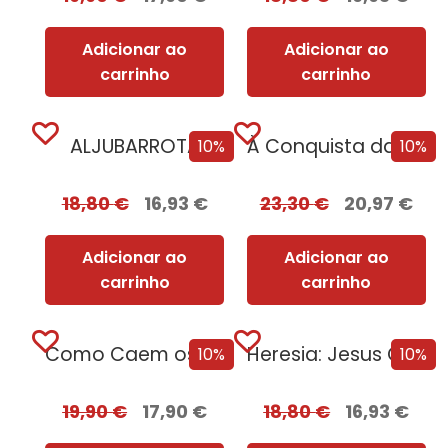
Adicionar ao
Adicionar ao
carrinho
carrinho
ALJUBARROTA
À Conquista da Paz do Iluminismo à União Europeia [Edição Autografada]
10%
10%
18,80
€
16,93
€
23,30
€
20,97
€
Adicionar ao
Adicionar ao
carrinho
carrinho
Como Caem os Tiranos e Como Sobrevivem as Nações
Heresia: Jesus Cristo e os Outros Filhos de Deus
10%
10%
19,90
€
17,90
€
18,80
€
16,93
€