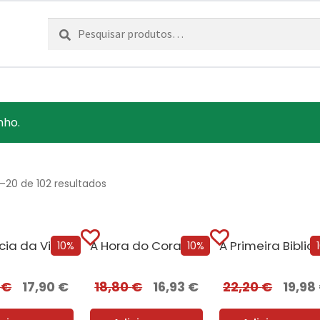
Pesquisar
Pesquisa
por:
nho.
–20 de 102 resultados
A Ciência da Vingança
A Hora do Coração
A
10%
10%
0
€
17,90
€
18,80
€
16,93
€
22,20
€
19,98