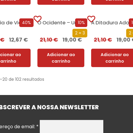
Um Guia de Viagem Pela Idade Média
O Ocidente – Uma Nova História de um Conceito Milenar
40%
10%
2 = 3
2 
€
12,67
€
21,10
€
19,00
€
21,10
€
19,00
icionar ao
Adicionar ao
Adicionar ao
carrinho
carrinho
carrinho
–20 de 102 resultados
BSCREVER A NOSSA NEWSLETTER
ereço de email:
*