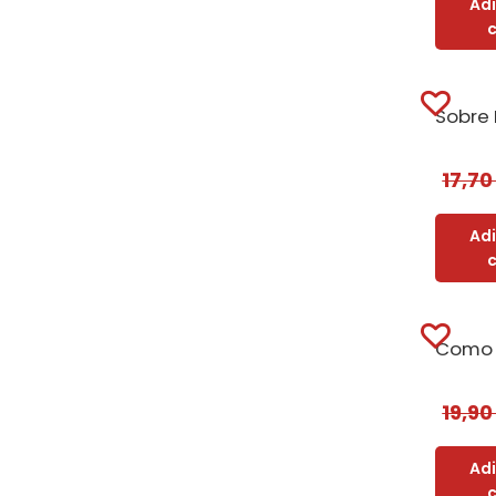
Ad
17,7
Ad
19,9
Ad