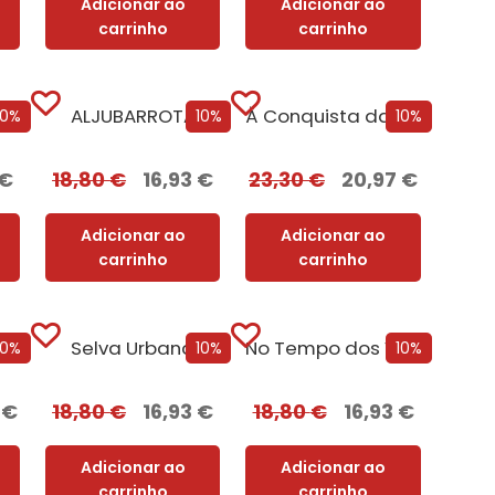
Adicionar ao
Adicionar ao
carrinho
carrinho
ALJUBARROTA
À Conquista da Paz do Iluminismo à União Europeia [Edição Autografada]
10%
10%
10%
€
18,80
€
16,93
€
23,30
€
20,97
€
Adicionar ao
Adicionar ao
carrinho
carrinho
Dissuadir o Armagedão: Uma Biografia da NATO
Selva Urbana
No Tempo dos Vikings
10%
10%
10%
2
€
18,80
€
16,93
€
18,80
€
16,93
€
Adicionar ao
Adicionar ao
carrinho
carrinho