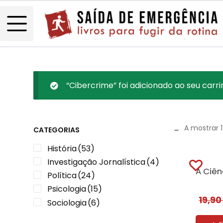
“Cibercrime” foi adicionado ao seu carri
A mostrar 1
CATEGORIAS
História
(53)
Investigação Jornalística
(4)
Política
(24)
Psicologia
(15)
19,9
Sociologia
(6)