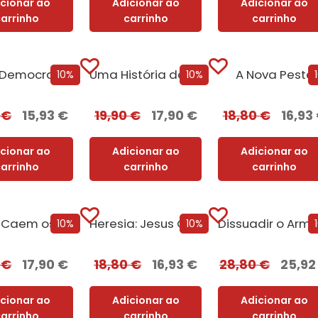
icionar ao
Adicionar ao
Adicionar ao
carrinho
carrinho
carrinho
Sobre Democracias e Cultos de Morte
Uma História do Mundo em 47 Fronteiras
A Nova Peste
10%
10%
0
€
15,93
€
19,90
€
17,90
€
18,80
€
16,93
icionar ao
Adicionar ao
Adicionar ao
carrinho
carrinho
carrinho
Como Caem os Tiranos e Como Sobrevivem as Nações
Heresia: Jesus Cristo e os Outros Filhos de Deus
10%
10%
0
€
17,90
€
18,80
€
16,93
€
28,80
€
25,9
icionar ao
Adicionar ao
Adicionar ao
carrinho
carrinho
carrinho