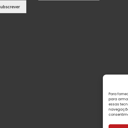
Para forne
para armaz
essas tecn
navegação o
consentime