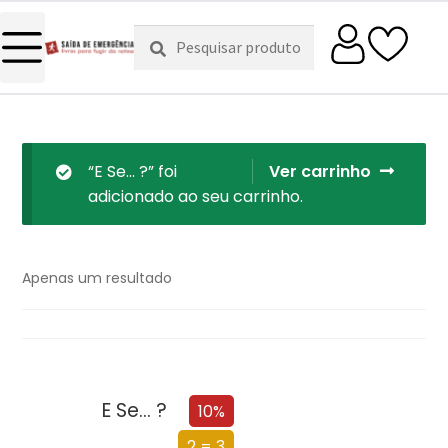
Pesquisar
Pesquisa
por:
“E Se… ?” foi
Ver carrinho
adicionado ao seu carrinho.
Apenas um resultado
E Se… ?
10%
2 = 3