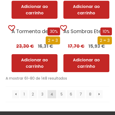
Adicionar ao
Adicionar ao
carrinho
carrinho
A Tormenta de Espadas (Edição especial limitada)
As Sombras Eternas
30%
10%
2 = 3
2 = 3
23,30
€
16,31
€
17,70
€
15,93
€
Adicionar ao
Adicionar ao
carrinho
carrinho
A mostrar 61–80 de 148 resultados
1
2
3
4
5
6
7
8