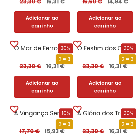
23,30
€
16,31
€
16,60
€
14,94
€
Adicionar ao
Adicionar ao
carrinho
carrinho
O Mar de Ferro (Edição especial limitada)
O Festim dos Corvos (Edição especial limitada)
30%
30%
2 = 3
2 = 3
23,30
€
16,31
€
23,30
€
16,31
€
Adicionar ao
Adicionar ao
carrinho
carrinho
A Vingança Serve-se Fria – Parte Um
A Glória dos Traidores (Edição especial limitada)
10%
30%
2 = 3
2 = 3
17,70
€
15,93
€
23,30
€
16,31
€