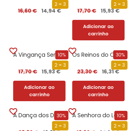
2 = 3
2 = 3
16,60
€
14,94
€
17,70
€
15,93
€
Adicionar ao
carrinho
A Vingança Serve-se Fria Parte Dois
Os Reinos do Caos (Edição especial limitada)
10%
30%
2 = 3
2 = 3
17,70
€
15,93
€
23,30
€
16,31
€
Adicionar ao
Adicionar ao
carrinho
carrinho
A Dança dos Dragões (Edição especial limitada)
A Senhora do Lago – Parte 1
30%
10%
2 = 3
2 = 3