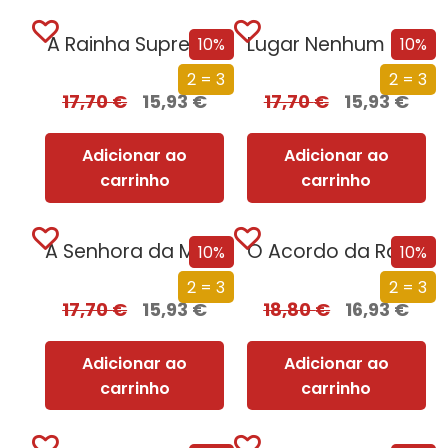
A Rainha Suprema
Lugar Nenhum – Neverwhere
10%
10%
2 = 3
2 = 3
17,70
€
15,93
€
17,70
€
15,93
€
Adicionar ao
Adicionar ao
carrinho
carrinho
A Senhora da Magia
O Acordo da Rainha
10%
10%
2 = 3
2 = 3
17,70
€
15,93
€
18,80
€
16,93
€
Adicionar ao
Adicionar ao
carrinho
carrinho