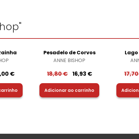
shop"
Rainha
Pesadelo de Corvos
Lago 
HOP
ANNE BISHOP
AN
9,00
€
18,80
€
16,93
€
17,7
carrinho
Adicionar ao carrinho
Adicion