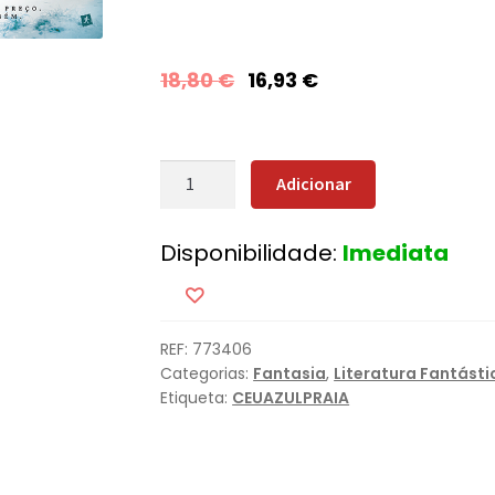
18,80
€
16,93
€
Quantidade
Adicionar
de
O
Disponibilidade:
Imediata
Acordo
da
Rainha
REF:
773406
Categorias:
Fantasia
,
Literatura Fantásti
Etiqueta:
CEUAZULPRAIA