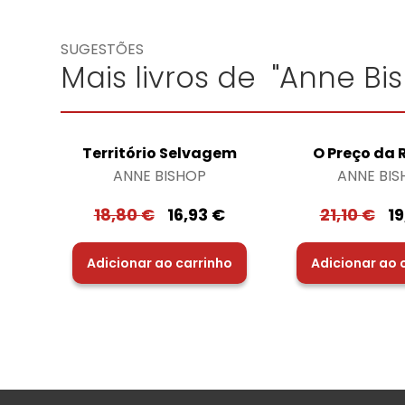
SUGESTÕES
Mais livros de "Anne Bi
Território Selvagem
O Preço da 
ANNE BISHOP
ANNE BIS
18,80
€
16,93
€
21,10
€
1
Adicionar ao carrinho
Adicionar ao 