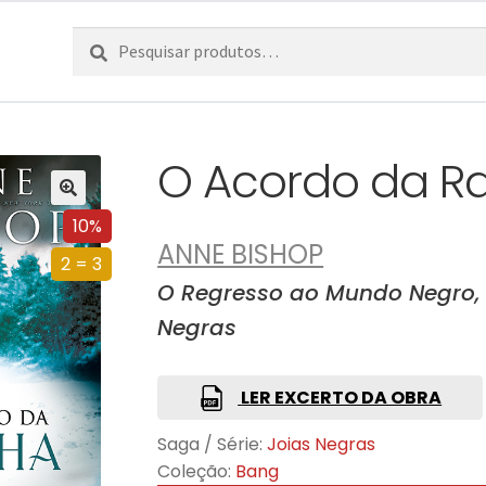
Pesquisar
Pesquisa
por:
O Acordo da R
10%
ANNE BISHOP
2 = 3
O Regresso ao Mundo Negro, 
Negras
LER EXCERTO DA OBRA
Saga / Série:
Joias Negras
Coleção:
Bang