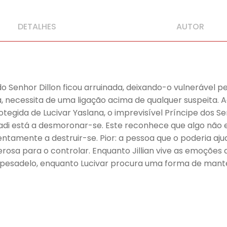
DETALHES
AUTOR
o Senhor Dillon ficou arruinada, deixando-o vulnerável 
, necessita de uma ligação acima de qualquer suspeita. 
otegida de Lucivar Yaslana, o imprevisível Príncipe dos S
di está a desmoronar-se. Este reconhece que algo não 
ntamente a destruir-se. Pior: a pessoa que o poderia aj
erosa para o controlar. Enquanto Jillian vive as emoções 
sadelo, enquanto Lucivar procura uma forma de manter