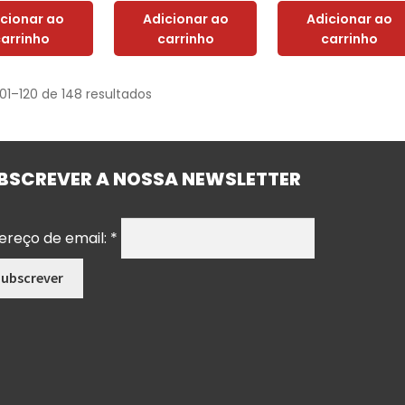
icionar ao
Adicionar ao
Adicionar ao
carrinho
carrinho
carrinho
01–120 de 148 resultados
BSCREVER A NOSSA NEWSLETTER
ereço de email:
*