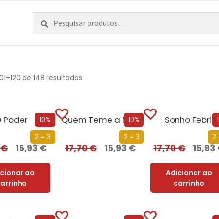
Pesquisar
Pesquisa
por:
01–120 de 148 resultados
 Poder
Quem Teme a Morte
Sonho Febril
10%
10%
2 = 3
2 = 3
2 
0
€
15,93
€
17,70
€
15,93
€
17,70
€
15,93
icionar ao
Adicionar ao
carrinho
carrinho