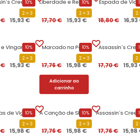
Assassin´s Creed – Heresia
Liberdade e Revolução
Espada de Vidr
10%
10%
2 = 3
2 = 3
2 
0
€
15,93
€
17,70
€
15,93
€
18,80
€
16,93
 e Vingança
Marcado na Pele
Assassin´s Cre
10%
10%
2 = 3
2 = 3
2 
0
€
15,93
€
17,76
€
15,98
€
17,70
€
15,93
Adicionar ao
carrinho
Histórias de Vigaristas e Canalhas
A Canção de Shannara
10%
10%
2 = 3
2 = 3
2 
6
€
15,98
€
17,76
€
15,98
€
17,76
€
15,98