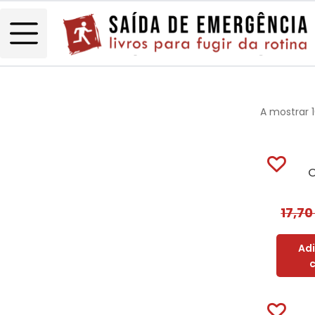
A mostrar 1
O
17,7
Ad