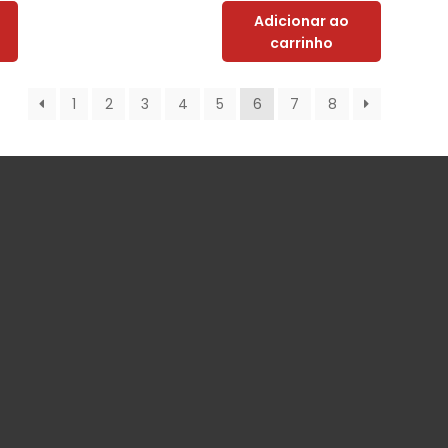
Adicionar ao
carrinho
1
2
3
4
5
6
7
8