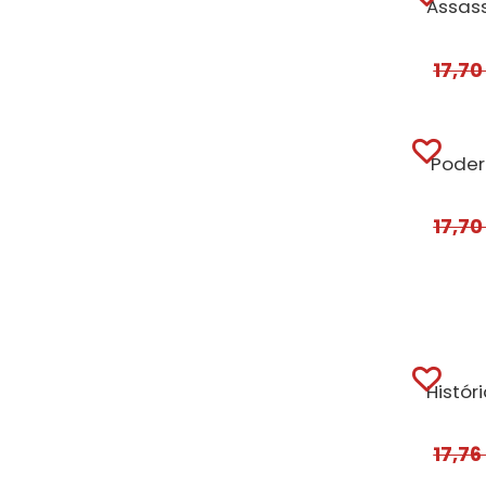
17,7
Poder
17,7
17,7