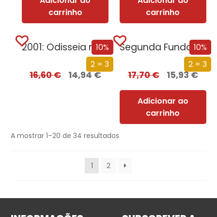
Adicionar ao
Adicionar ao
carrinho
carrinho
2001: Odisseia no Espaço
Segunda Fundação
10%
10%
2 = 3
2 = 3
16,60
€
14,94
€
17,70
€
15,93
€
Adicionar ao
carrinho
A mostrar 1–20 de 34 resultados
1
2