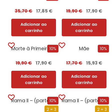
35,70
€
17,85
€
19,90
€
17,90
€
Adicionar ao
Adicionar ao
carrinho
carrinho
Morte à Primeira Vista
Mãe
10%
10%
19,90
€
17,90
€
17,70
€
15,93
€
Adicionar ao
Adicionar ao
carrinho
carrinho
Rama II – (parte 2 de 2)
Rama II – (parte 1 de 2)
10%
10%
2 = 3
2 = 3