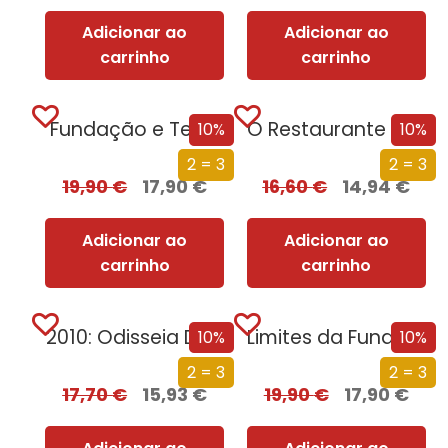
Adicionar ao
Adicionar ao
carrinho
carrinho
Fundação e Terra
O Restaurante no Fim do Universo
10%
10%
2 = 3
2 = 3
19,90
€
17,90
€
16,60
€
14,94
€
Adicionar ao
Adicionar ao
carrinho
carrinho
2010: Odisseia Dois
Limites da Fundação
10%
10%
2 = 3
2 = 3
17,70
€
15,93
€
19,90
€
17,90
€