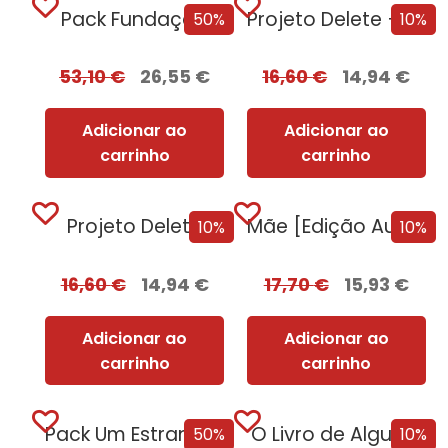
Pack Fundação
Projeto Delete + Oferta Nemesis
50%
10%
53,10
€
26,55
€
16,60
€
14,94
€
Adicionar ao
Adicionar ao
carrinho
carrinho
Projeto Delete
Mãe [Edição Autografada]
10%
10%
16,60
€
14,94
€
17,70
€
15,93
€
Adicionar ao
Adicionar ao
carrinho
carrinho
Pack Um Estranho Numa Terra Estranha
O Livro de Algures
50%
10%