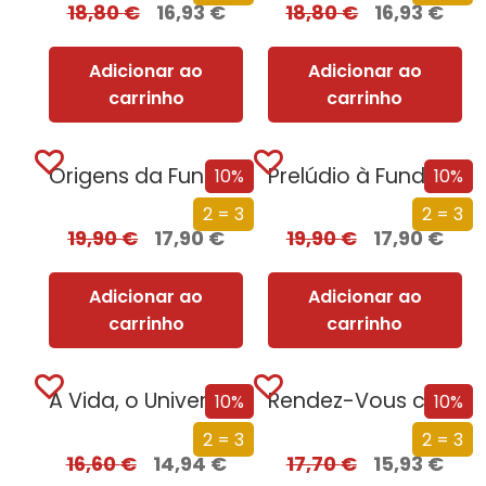
18,80
€
16,93
€
18,80
€
16,93
€
Adicionar ao
Adicionar ao
carrinho
carrinho
Origens da Fundação
Prelúdio à Fundação
10%
10%
2 = 3
2 = 3
19,90
€
17,90
€
19,90
€
17,90
€
Adicionar ao
Adicionar ao
carrinho
carrinho
A Vida, o Universo e Tudo o Resto
Rendez-Vous com Rama
10%
10%
2 = 3
2 = 3
16,60
€
14,94
€
17,70
€
15,93
€