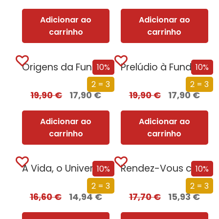
Adicionar ao
Adicionar ao
carrinho
carrinho
Origens da Fundação
Prelúdio à Fundação
10%
10%
2 = 3
2 = 3
19,90
€
17,90
€
19,90
€
17,90
€
Adicionar ao
Adicionar ao
carrinho
carrinho
A Vida, o Universo e Tudo o Resto
Rendez-Vous com Rama
10%
10%
2 = 3
2 = 3
16,60
€
14,94
€
17,70
€
15,93
€