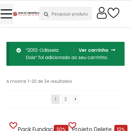
Pesquisar
Pesquisa
por:
“2010: Odisseia
Ver carrinho
Dois” foi adicionado ao seu carrinho.
A mostrar 1–20 de 34 resultados
1
2
Pack Fundação
Projeto Delete + Oferta Nemesis
50%
10%