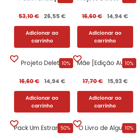
53,10
€
26,55
€
16,60
€
14,94
€
Adicionar ao
Adicionar ao
carrinho
carrinho
Projeto Delete
Mãe [Edição Autografada]
10%
10%
16,60
€
14,94
€
17,70
€
15,93
€
Adicionar ao
Adicionar ao
carrinho
carrinho
Pack Um Estranho Numa Terra Estranha
O Livro de Algures
50%
10%