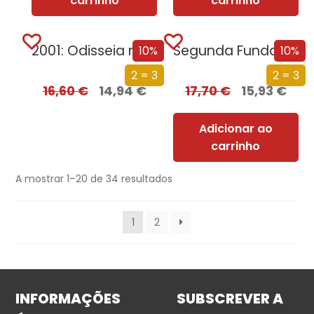
carrinho
carrinho
2001: Odisseia no Espaço
Segunda Fundação
10%
10%
2 = 3
2 = 3
16,60
€
14,94
€
17,70
€
15,93
€
Adicionar ao
carrinho
A mostrar 1–20 de 34 resultados
1
2
INFORMAÇÕES
SUBSCREVER A