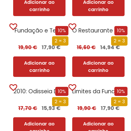
Adicionar ao
Adicionar ao
carrinho
carrinho
Fundação e Terra
O Restaurante no Fim do Universo
10%
10%
2 = 3
2 = 3
19,90
€
17,90
€
16,60
€
14,94
€
Adicionar ao
Adicionar ao
carrinho
carrinho
2010: Odisseia Dois
Limites da Fundação
10%
10%
2 = 3
2 = 3
17,70
€
15,93
€
19,90
€
17,90
€
Adicionar ao
Adicionar ao