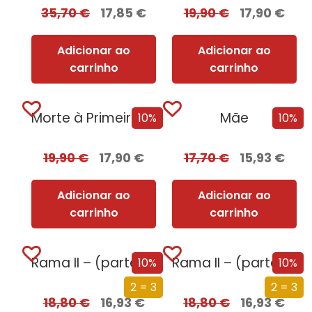
35,70
€
17,85
€
19,90
€
17,90
€
Adicionar ao
Adicionar ao
carrinho
carrinho
Morte à Primeira Vista
Mãe
10%
10%
19,90
€
17,90
€
17,70
€
15,93
€
Adicionar ao
Adicionar ao
carrinho
carrinho
Rama II – (parte 2 de 2)
Rama II – (parte 1 de 2)
10%
10%
2 = 3
2 = 3
18,80
€
16,93
€
18,80
€
16,93
€