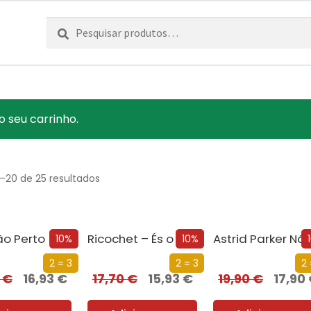
Pesquisar
Pesquisa
por:
o seu carrinho.
1–20 de 25 resultados
ão Perto
Ricochet – És o Meu Desejo
10%
10%
2 = 3
2 = 3
2 
0
€
16,93
€
17,70
€
15,93
€
19,90
€
17,90