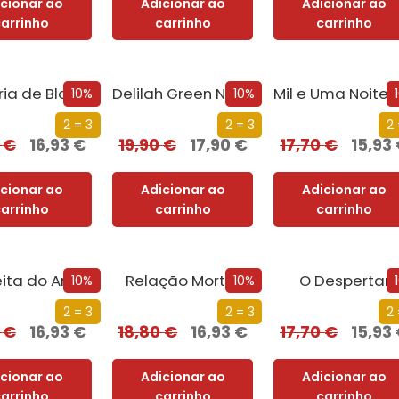
icionar ao
Adicionar ao
Adicionar ao
carrinho
carrinho
carrinho
A Livraria de Bloomsbury
Delilah Green Não Quer Saber
10%
10%
2 = 3
2 = 3
2 
0
€
16,93
€
19,90
€
17,90
€
17,70
€
15,93
icionar ao
Adicionar ao
Adicionar ao
carrinho
carrinho
carrinho
eita do Amor
Relação Mortal
O Despertar
10%
10%
2 = 3
2 = 3
2 
0
€
16,93
€
18,80
€
16,93
€
17,70
€
15,93
icionar ao
Adicionar ao
Adicionar ao
carrinho
carrinho
carrinho