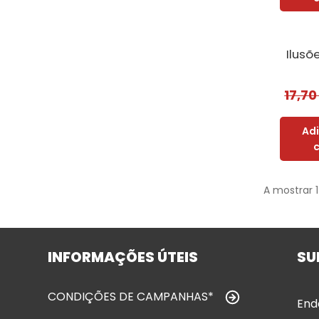
Ilusõ
17,7
Ad
A mostrar 
INFORMAÇÕES ÚTEIS
SU
CONDIÇÕES DE CAMPANHAS*
End