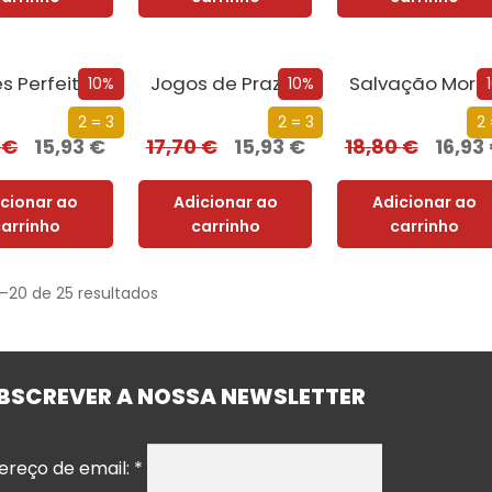
es Perfeitas
Jogos de Prazer
Salvação Morta
10%
10%
2 = 3
2 = 3
2 
0
€
15,93
€
17,70
€
15,93
€
18,80
€
16,93
icionar ao
Adicionar ao
Adicionar ao
carrinho
carrinho
carrinho
1–20 de 25 resultados
BSCREVER A NOSSA NEWSLETTER
ereço de email:
*