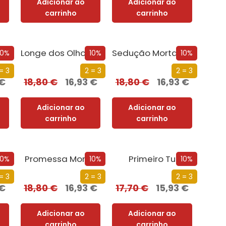
Adicionar ao
Adicionar ao
carrinho
carrinho
Mil e Uma Noites de Tentação
Longe dos Olhos, Perto do Coração
Sedução Mortal (Nova Edição)
10%
10%
10%
= 3
2 = 3
2 = 3
€
18,80
€
16,93
€
18,80
€
16,93
€
Adicionar ao
Adicionar ao
carrinho
carrinho
Promessa Mortal
Primeiro Tu
10%
10%
10%
= 3
2 = 3
2 = 3
€
18,80
€
16,93
€
17,70
€
15,93
€
Adicionar ao
Adicionar ao
carrinho
carrinho