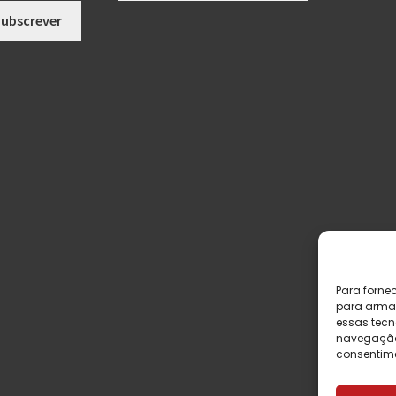
Para forne
para armaz
essas tecn
navegação o
consentime