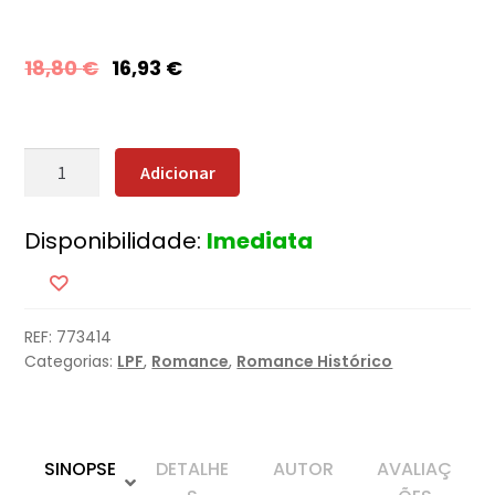
18,80
€
16,93
€
Quantidade
Adicionar
de
A
Disponibilidade:
Imediata
Águia
do
Império
[Nova
REF:
773414
Edição]
Categorias:
LPF
,
Romance
,
Romance Histórico
SINOPSE
DETALHE
AUTOR
AVALIAÇ