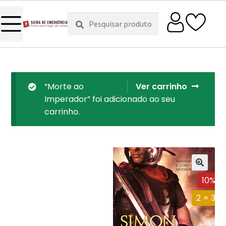
Pesquisar
Pesquisa
por:
“Morte ao
Ver carrinho
Imperador” foi adicionado ao seu
carrinho.
10%
2 = 3