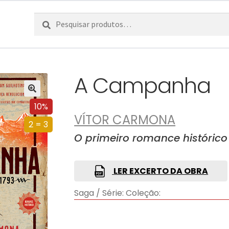
Pesquisar
Pesquisa
por:
A Campanha
10%
VÍTOR CARMONA
2 = 3
O primeiro romance históric
LER EXCERTO DA OBRA
Saga / Série:
Coleção: