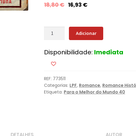
18,80
€
16,93
€
Quantidade
Adicionar
de
A
Disponibilidade:
Imediata
Campanha
REF:
773511
Categorias:
LPF
,
Romance
,
Romance Histó
Etiqueta:
Para o Melhor do Mundo 40
DETALHES
AUTOR