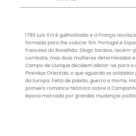
1793 Luís XVI é guilhotinado e a França revol
formada para lhe colocar fim. Portugal e Esp
francesa do Rossilhão. Diogo Saraiva, recém-
combate, mas duas mulheres determinadas e u
Campo de Ourique decidem alistar-se para a 
Pirenéus Orientais, o que aguarda os soldado
da Europa. Feita de paixão, guerra e morte, 
primeiro romance histórico sobre a Campanha d
época marcada por grandes mudanças política