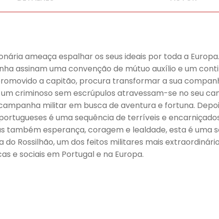
ucionária ameaça espalhar os seus ideais por toda a Euro
anha assinam uma convenção de mútuo auxílio e um conti
promovido a capitão, procura transformar a sua companh
m criminoso sem escrúpulos atravessam-se no seu camin
campanha militar em busca de aventura e fortuna. Depo
s portugueses é uma sequência de terríveis e encarniçad
mas também esperança, coragem e lealdade, esta é uma sag
o Rossilhão, um dos feitos militares mais extraordinári
s e sociais em Portugal e na Europa.