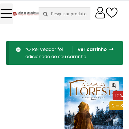
Pesquisar
Pesquisa
por:
“O Rei Veado” foi
Ver carrinho
adicionado ao seu carrinho.
10%
2 = 3