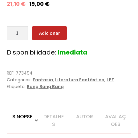
21,10
€
19,00
€
Quantidade
Adicionar
de
A
Disponibilidade:
Imediata
Casa
da
Floresta
REF:
773494
Categorias:
Fantasia
,
Literatura Fantástica
,
LPF
Etiqueta:
Bang Bang Bang
SINOPSE
DETALHE
AUTOR
AVALIAÇ
S
ÕES