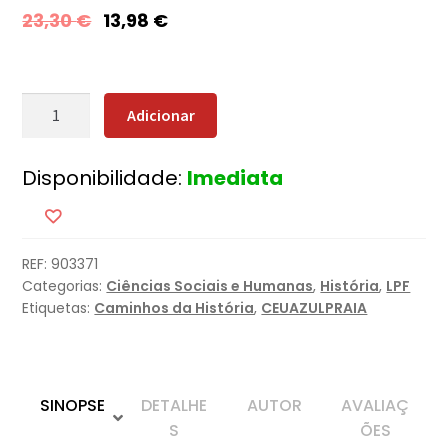
23,30
€
13,98
€
Quantidade
Adicionar
de
À
Disponibilidade:
Imediata
Conquista
da
Paz
do
REF:
903371
Iluminismo
Categorias:
Ciências Sociais e Humanas
,
História
,
LPF
à
Etiquetas:
Caminhos da História
,
CEUAZULPRAIA
União
Europeia
SINOPSE
DETALHE
AUTOR
AVALIAÇ
S
ÕES