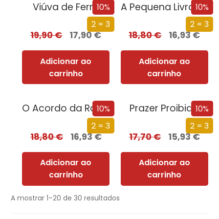
Viúva de Ferro
A Pequena Livraria dos Recomeços
10%
10%
2 = 3
2 = 3
19,90
€
17,90
€
18,80
€
16,93
€
Adicionar ao
Adicionar ao
carrinho
carrinho
O Acordo da Rainha
Prazer Proibido
10%
10%
2 = 3
2 = 3
18,80
€
16,93
€
17,70
€
15,93
€
Adicionar ao
Adicionar ao
carrinho
carrinho
A mostrar 1–20 de 30 resultados