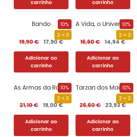
carrinho
carrinho
Bando
A Vida, o Universo e Tudo o Resto
10%
10%
2 = 3
2 = 3
19,90
€
17,90
€
16,60
€
14,94
€
Adicionar ao
Adicionar ao
carrinho
carrinho
As Armas da Rainha
Tarzan dos Macacos e Outras Histórias da Selva
10%
10%
2 = 3
2 = 3
21,10
€
19,00
€
26,60
€
23,93
€
Adicionar ao
Adicionar ao
carrinho
carrinho