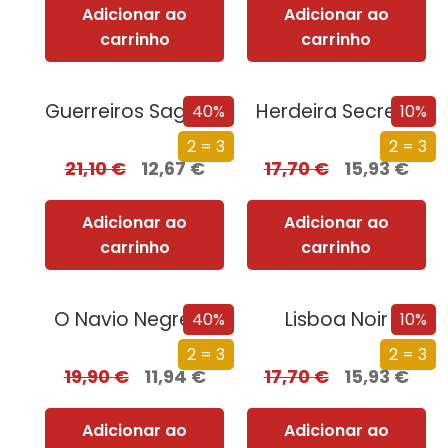
Adicionar ao
Adicionar ao
carrinho
carrinho
Guerreiros Sagrados
Herdeira Secreta
40%
10%
2 = 3
2 = 3
21,10
€
12,67
€
17,70
€
15,93
€
Adicionar ao
Adicionar ao
carrinho
carrinho
O Navio Negreiro
Lisboa Noir
40%
10%
2 = 3
2 = 3
19,90
€
11,94
€
17,70
€
15,93
€
Adicionar ao
Adicionar ao