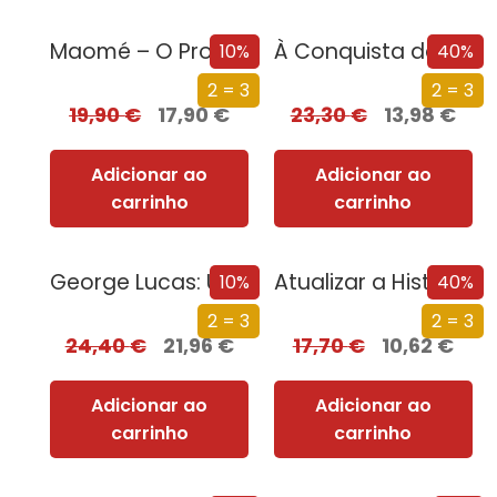
Maomé – O Profeta que Transformou o Mundo
À Conquista da Paz do Iluminismo à União Europeia
10%
40%
2 = 3
2 = 3
19,90
€
17,90
€
23,30
€
13,98
€
Adicionar ao
Adicionar ao
carrinho
carrinho
George Lucas: Uma Vida
Atualizar a História
10%
40%
2 = 3
2 = 3
24,40
€
21,96
€
17,70
€
10,62
€
Adicionar ao
Adicionar ao
carrinho
carrinho