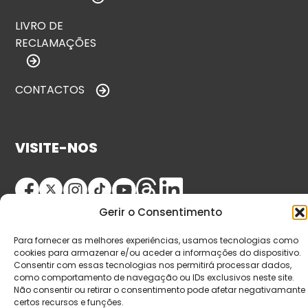
LIVRO DE
RECLAMAÇÕES
CONTACTOS
VISITE-NOS
Gerir o Consentimento
Para fornecer as melhores experiências, usamos tecnologias como
cookies para armazenar e/ou aceder a informações do dispositivo.
Consentir com essas tecnologias nos permitirá processar dados,
como comportamento de navegação ou IDs exclusivos neste site.
© Copyright 2026 Saída de Emergência. Todos os
Não consentir ou retirar o consentimento pode afetar negativamante
direitos reservados.
certos recursos e funções.