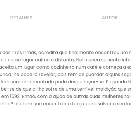
DETALHES
AUTOR
das Três Irmãs, acredita que finalmente encontrou um re
smo nesse lugar calmo e distante, Nell nunca se sente i
aceita um lugar como cozinheira num café e começa a ex
 nunca lhe poderá revelar, pois tem de guardar alguns se
cuidadosamente montada pode despedaçar-se. E quando N
be-se de que a ilha sofre de uma terrível maldição que 
ha em 1692. Então, com a ajuda de outras duas mulheres 
? ela tem que encontrar a força para salvar o seu lar,