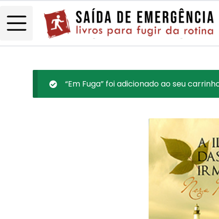
“Em Fuga” foi adicionado ao seu carrinho