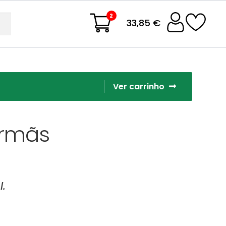
2
33,85 €
Ver carrinho
 Irmãs
l.