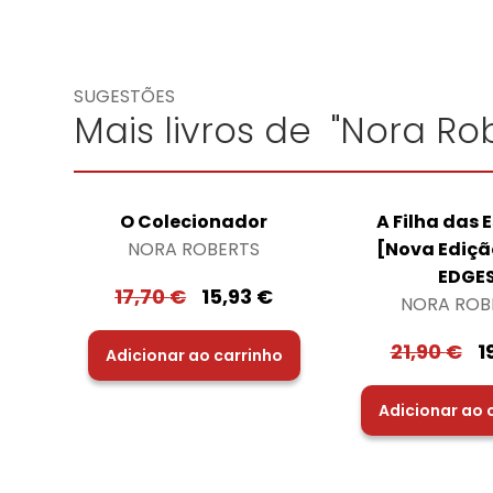
SUGESTÕES
Mais livros de "Nora Rob
O Colecionador
A Filha das 
NORA ROBERTS
[Nova Ediç
EDGE
17,70
€
15,93
€
NORA ROB
21,90
€
1
Adicionar ao carrinho
Adicionar ao 