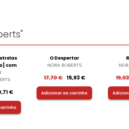
erts"
Estrelas
O Despertar
R
ão] com
NORA ROBERTS
NOR
S
17,70
€
15,93
€
19,0
ERTS
9,71
€
Adicionar ao carrinho
Adicion
carrinho