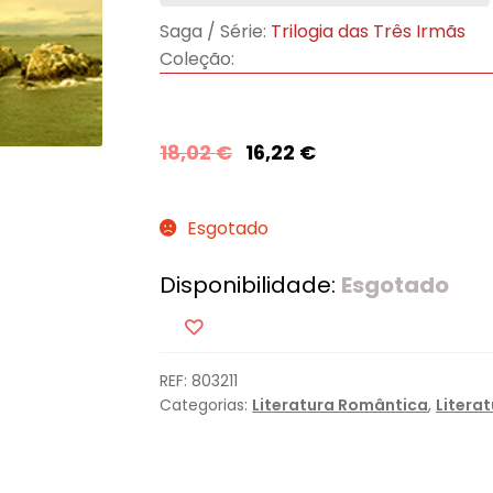
Saga / Série:
Trilogia das Três Irmãs
Coleção:
18,02
€
16,22
€
Esgotado
Disponibilidade:
Esgotado
REF:
803211
Categorias:
Literatura Romântica
,
Litera