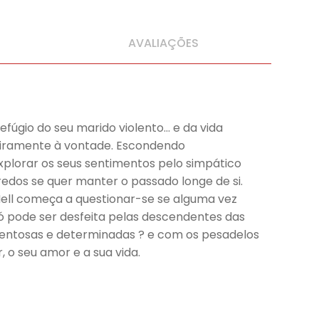
AVALIAÇÕES
fúgio do seu marido violento… e da vida
nteiramente à vontade. Escondendo
plorar os seus sentimentos pelo simpático
gredos se quer manter o passado longe de si.
ell começa a questionar-se se alguma vez
só pode ser desfeita pelas descendentes das
talentosas e determinadas ? e com os pesadelos
 o seu amor e a sua vida.