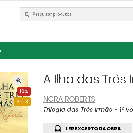
Pesquisar
Pesquisa
por:
.
A Ilha das Três
10%
NORA ROBERTS
2 = 3
Trilogia das Três Irmãs - 1º vo
LER EXCERTO DA OBRA