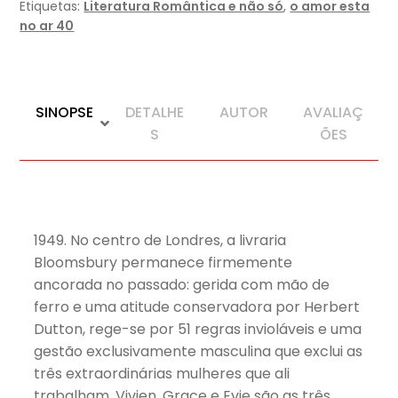
Etiquetas:
Literatura Romântica e não só
,
o amor esta
no ar 40
SINOPSE
DETALHE
AUTOR
AVALIAÇ
S
ÕES
1949. No centro de Londres, a livraria
Bloomsbury permanece firmemente
ancorada no passado: gerida com mão de
ferro e uma atitude conservadora por Herbert
Dutton, rege-se por 51 regras invioláveis e uma
gestão exclusivamente masculina que exclui as
três extraordinárias mulheres que ali
trabalham. Vivien, Grace e Evie são as três