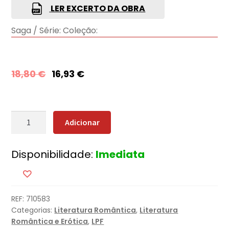
LER EXCERTO DA OBRA
Saga / Série:
Coleção:
18,80
€
16,93
€
Quantidade
Adicionar
de
A
Disponibilidade:
Imediata
Livraria
de
Bloomsbury
REF:
710583
Categorias:
Literatura Romântica
,
Literatura
Romântica e Erótica
,
LPF