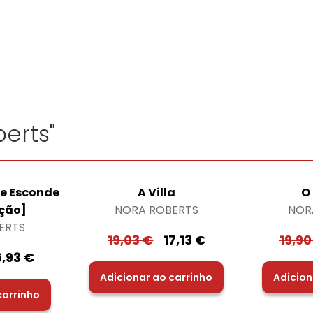
erts"
se Esconde
A Villa
O
ção]
NORA ROBERTS
NOR
ERTS
19,03
€
17,13
€
19,9
6,93
€
Adicionar ao carrinho
Adicion
carrinho