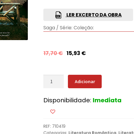
LER EXCERTO DA OBRA
Saga / Série:
Coleção:
17,70
€
15,93
€
Quantidade
Adicionar
de
A
Disponibilidade:
Imediata
Mentira
REF:
710419
Categorias:
Literatura Romântica
,
Litera