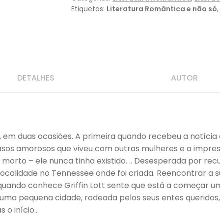
Etiquetas:
Literatura Romântica e não só
DETALHES
AUTOR
, em duas ocasiões. A primeira quando recebeu a notícia
 casos amorosos que viveu com outras mulheres e a impress
rto – ele nunca tinha existido. .. Desesperada por recup
localidade no Tennessee onde foi criada. Reencontrar a s
e quando conhece Griffin Lott sente que está a começar 
ma pequena cidade, rodeada pelos seus entes queridos, 
 o início…