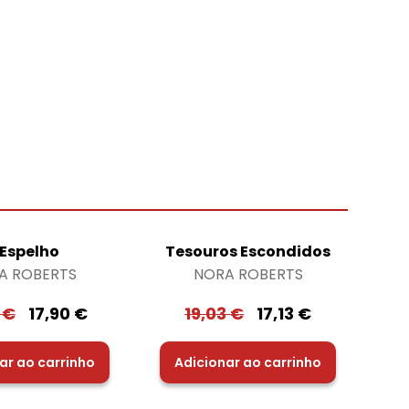
 Espelho
Tesouros Escondidos
A ROBERTS
NORA ROBERTS
0
€
17,90
€
19,03
€
17,13
€
ar ao carrinho
Adicionar ao carrinho