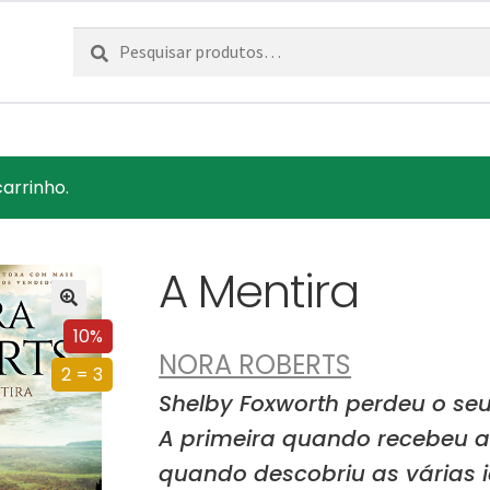
Pesquisar
Pesquisa
por:
carrinho.
A Mentira
10%
NORA ROBERTS
2 = 3
Shelby Foxworth perdeu o seu
A primeira quando recebeu a
quando descobriu as várias i