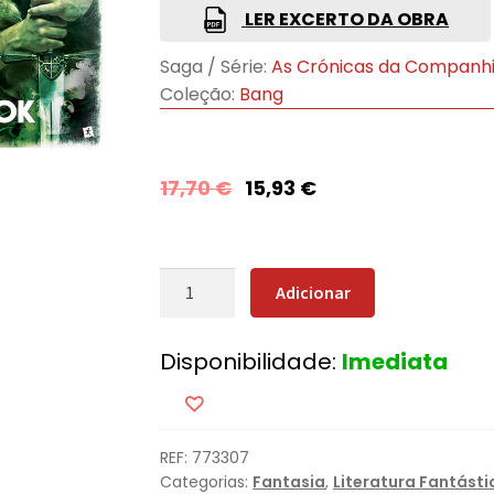
LER EXCERTO DA OBRA
Saga / Série:
As Crónicas da Companh
Coleção:
Bang
17,70
€
15,93
€
Quantidade
Adicionar
de
A
Disponibilidade:
Imediata
Rosa
Branca
REF:
773307
Categorias:
Fantasia
,
Literatura Fantásti