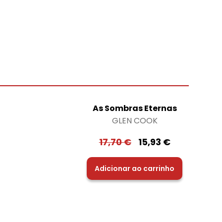
As Sombras Eternas
GLEN COOK
17,70
€
15,93
€
Adicionar ao carrinho