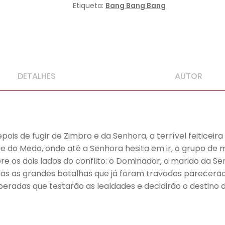
Etiqueta:
Bang Bang Bang
DETALHES
AUTOR
ois de fugir de Zimbro e da Senhora, a terrível feiticei
ie do Medo, onde até a Senhora hesita em ir, o grupo de 
 os dois lados do conflito: o Dominador, o marido da Se
 todas as grandes batalhas que já foram travadas parece
radas que testarão as lealdades e decidirão o destino do