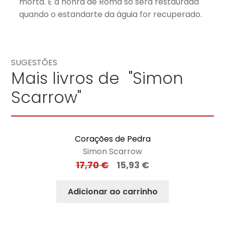
morta. E a honra de Roma só será restaurada
quando o estandarte da águia for recuperado.
SUGESTÕES
Mais livros de "Simon
Scarrow"
Corações de Pedra
Simon Scarrow
17,70
€
15,93
€
Adicionar ao carrinho