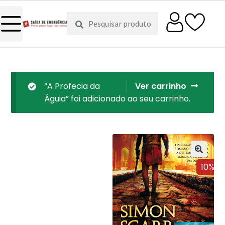
Pesquisar
Pesquisa
por:
“A Profecia da
Ver carrinho
Águia” foi adicionado ao seu carrinho.
10%