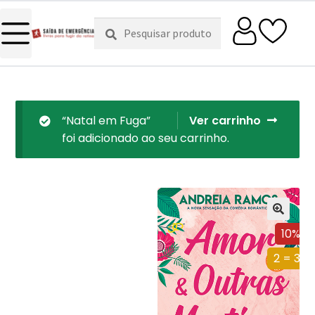
Pesquisar
Pesquisa
por:
“Natal em Fuga”
Ver carrinho
foi adicionado ao seu carrinho.
10%
2 = 3