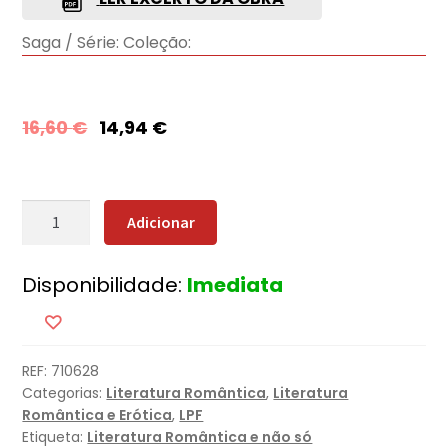
Saga / Série:
Coleção:
16,60
€
14,94
€
Quantidade
Adicionar
de
Amor
Disponibilidade:
Imediata
&
Outras
Mentiras
REF:
710628
Categorias:
Literatura Romântica
,
Literatura
Romântica e Erótica
,
LPF
Etiqueta:
Literatura Romântica e não só