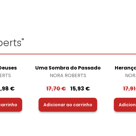
erts"
 Deuses
Uma Sombra do Passado
Herança
ERTS
NORA ROBERTS
NOR
5,98
€
17,70
€
15,93
€
17,9
carrinho
Adicionar ao carrinho
Adicion