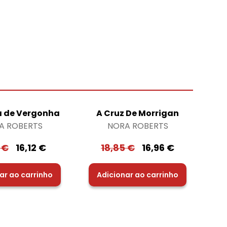
 de Vergonha
A Cruz De Morrigan
A ROBERTS
NORA ROBERTS
1
€
16,12
€
18,85
€
16,96
€
ar ao carrinho
Adicionar ao carrinho