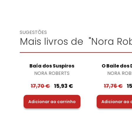
SUGESTÕES
Mais livros de "Nora Rob
Baía dos Suspiros
O Baile dos
NORA ROBERTS
NORA ROB
17,70
€
15,93
€
17,76
€
1
Adicionar ao carrinho
Adicionar ao 