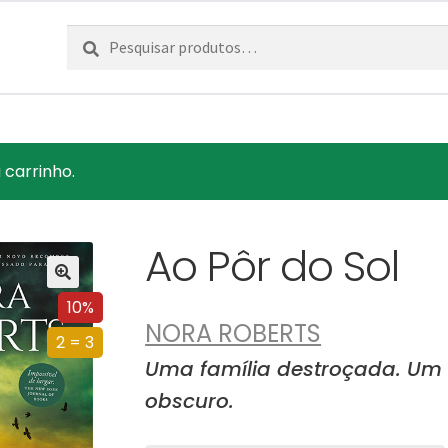
Pesquisar
Pesquisa
por:
 carrinho.
Ao Pôr do Sol
10%
NORA ROBERTS
2 = 3
Uma família destroçada. Um 
obscuro.