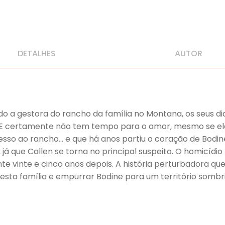
DETALHES
AUTOR
 a gestora do rancho da família no Montana, os seus dia
s. E certamente não tem tempo para o amor, mesmo se ele
resso ao rancho… e que há anos partiu o coração de Bodi
 já que Callen se torna no principal suspeito. O homicídio
e vinte e cinco anos depois. A história perturbadora qu
esta família e empurrar Bodine para um território sombr