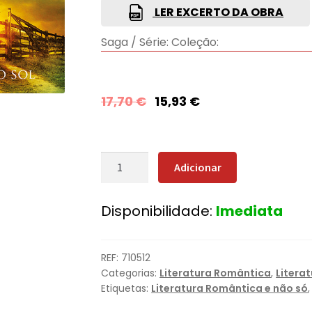
LER EXCERTO DA OBRA
Saga / Série:
Coleção:
17,70
€
15,93
€
Quantidade
Adicionar
de
Ao
Disponibilidade:
Imediata
Pôr
do
Sol
REF:
710512
Categorias:
Literatura Romântica
,
Litera
Etiquetas:
Literatura Romântica e não só