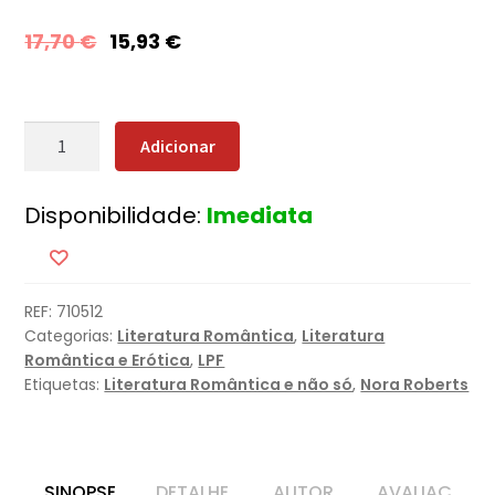
17,70
€
15,93
€
Quantidade
Adicionar
de
Ao
Disponibilidade:
Imediata
Pôr
do
Sol
REF:
710512
Categorias:
Literatura Romântica
,
Literatura
Romântica e Erótica
,
LPF
Etiquetas:
Literatura Romântica e não só
,
Nora Roberts
SINOPSE
DETALHE
AUTOR
AVALIAÇ