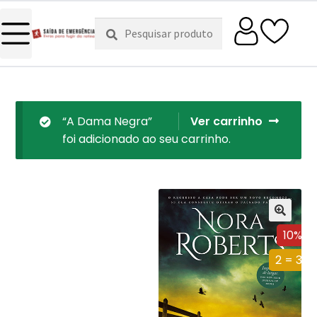
Pesquisar
Pesquisa
por:
“A Dama Negra”
Ver carrinho
foi adicionado ao seu carrinho.
10%
2 = 3