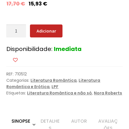
17,70
€
15,93
€
Quantidade
Adicionar
de
Ao
Disponibilidade:
Imediata
Pôr
do
Sol
REF:
710512
Categorias:
Literatura Romântica
,
Literatura
Romântica e Erótica
,
LPF
Etiquetas:
Literatura Romântica e não só
,
Nora Roberts
SINOPSE
DETALHE
AUTOR
AVALIAÇ
S
ÕES