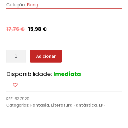
Coleção:
Bang
17,76
€
15,98
€
Quantidade
Adicionar
de
Bando
Disponibilidade:
Imediata
de
Corvos
REF:
637920
Categorias:
Fantasia
,
Literatura Fantástica
,
LPF