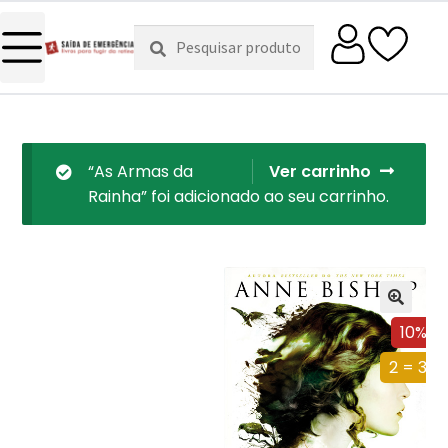
Pesquisar
Pesquisa
por:
“As Armas da
Ver carrinho
Rainha” foi adicionado ao seu carrinho.
10%
2 = 3