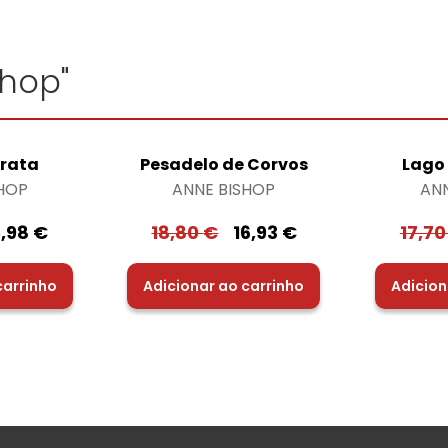
shop"
Prata
Pesadelo de Corvos
Lago 
HOP
ANNE BISHOP
AN
5,98
€
18,80
€
16,93
€
17,7
carrinho
Adicionar ao carrinho
Adicion