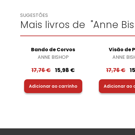
SUGESTÕES
Mais livros de "Anne Bi
Bando de Corvos
Visão de 
ANNE BISHOP
ANNE BIS
17,76
€
15,98
€
17,76
€
1
Adicionar ao carrinho
Adicionar ao 