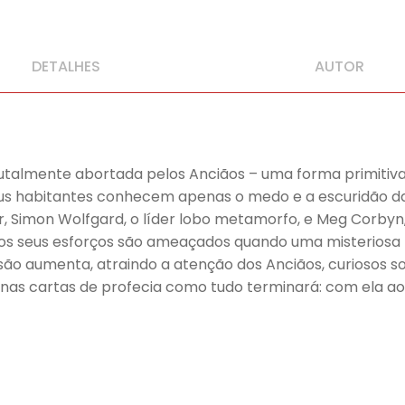
DETALHES
AUTOR
utalmente abortada pelos Anciãos – uma forma primitiva 
us habitantes conhecem apenas o medo e a escuridão d
, Simon Wolfgard, o líder lobo metamorfo, e Meg Corbyn
s os seus esforços são ameaçados quando uma misterios
são aumenta, atraindo a atenção dos Anciãos, curiosos so
iu nas cartas de profecia como tudo terminará: com ela 