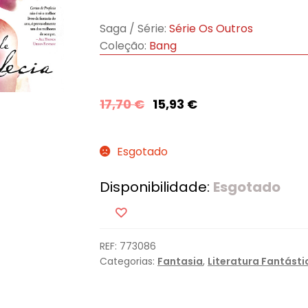
Saga / Série:
Série Os Outros
Coleção:
Bang
17,70
€
15,93
€
Esgotado
Disponibilidade:
Esgotado
REF:
773086
Categorias:
Fantasia
,
Literatura Fantásti