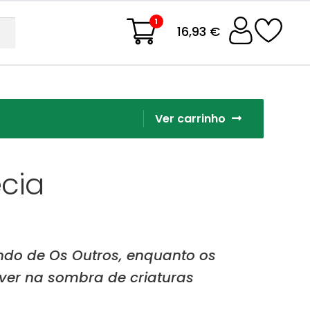
1
16,93 €
Ver carrinho
ecia
do de Os Outros, enquanto os
er na sombra de criaturas