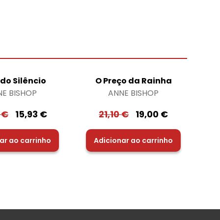
do Silêncio
O Preço da Rainha
NE BISHOP
ANNE BISHOP
0
€
15,93
€
21,10
€
19,00
€
ar ao carrinho
Adicionar ao carrinho