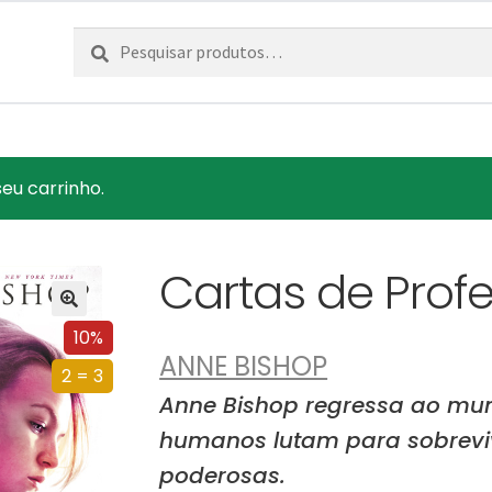
Pesquisar
Pesquisa
por:
seu carrinho.
Cartas de Prof
10%
ANNE BISHOP
2 = 3
Anne Bishop regressa ao mun
humanos lutam para sobreviv
poderosas.