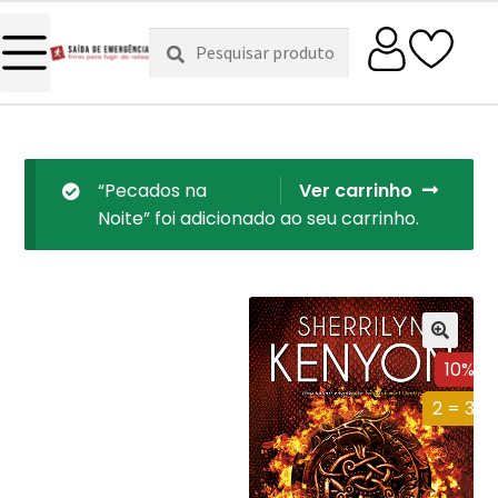
Pesquisar
Pesquisa
por:
“Pecados na
Ver carrinho
Noite” foi adicionado ao seu carrinho.
10%
2 = 3