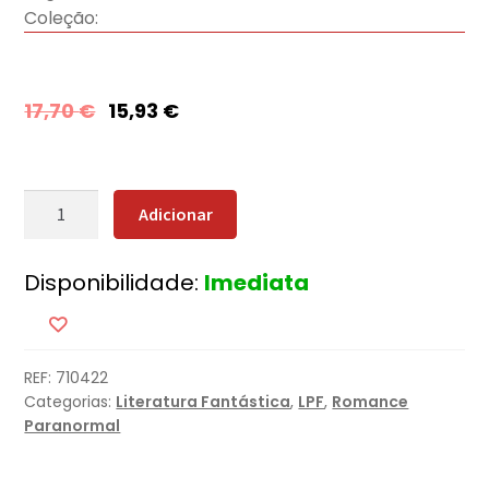
Coleção:
17,70
€
15,93
€
Quantidade
Adicionar
de
Coração
Disponibilidade:
Imediata
de
Dragão
REF:
710422
Categorias:
Literatura Fantástica
,
LPF
,
Romance
Paranormal