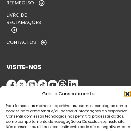
REEMBOLSO
LIVRO DE
RECLAMAÇÕES
CONTACTOS
VISITE-NOS
Gerir o Consentimento
Para fornecer as melhores experiências, usamos tecnologias como
cookies para armazenar e/ou aceder a informações do dispositivo.
Consentir com essas tecnologias nos permitirá processar dados,
como comportamento de navegação ou IDs exclusivos neste site.
© Copyright 2026 Saída de Emergência. Todos os
Não consentir ou retirar o consentimento pode afetar negativamante