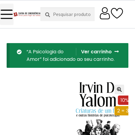
Pesquisar
Pesquisa
por:
“A Psicologia do
Ver carrinho
Amor” foi adicionado ao seu carrinho.
10%
2 = 3