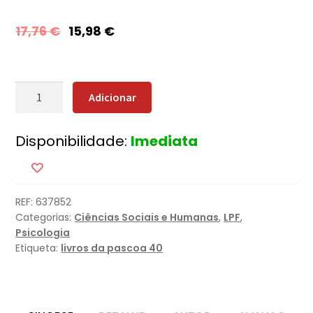
17,76
€
15,98
€
Quantidade
Adicionar
de
Criaturas
Disponibilidade:
Imediata
de
um
Dia
REF:
637852
Categorias:
Ciências Sociais e Humanas
,
LPF
,
Psicologia
Etiqueta:
livros da pascoa 40