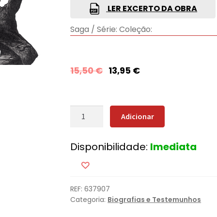
LER EXCERTO DA OBRA
Saga / Série:
Coleção:
15,50
€
13,95
€
Quantidade
Adicionar
de
De
Disponibilidade:
Imediata
Olhos
Fixos
no
Sol
REF:
637907
Categoria:
Biografias e Testemunhos