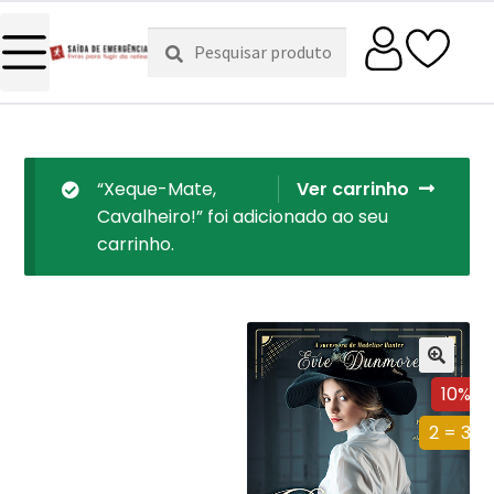
Pesquisar
Pesquisa
por:
“Xeque-Mate,
Ver carrinho
Cavalheiro!” foi adicionado ao seu
carrinho.
10%
2 = 3