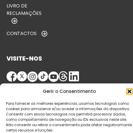
LIVRO DE
RECLAMAÇÕES
CONTACTOS
VISITE-NOS
Gerir o Consentimento
Para fornecer as melhores experiências, usamos tecnologias como
cookies para armazenar e/ou aceder a informações do dispositivo.
Consentir com essas tecnologias nos permitirá processar dados,
© Copyright 2026 Saída de Emergência. Todos os
como comportamento de navegação ou IDs exclusivos neste site.
direitos reservados.
Não consentir ou retirar o consentimento pode afetar negativamante
certos recursos e funções.