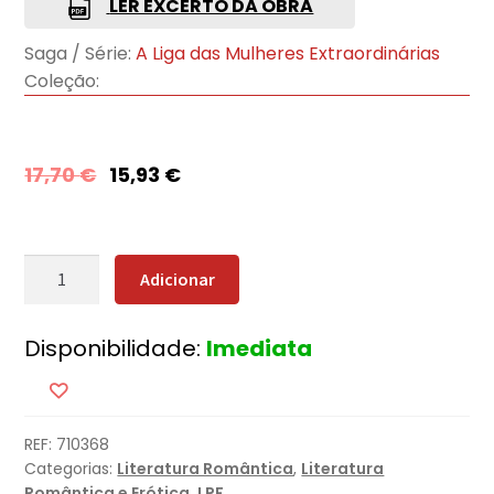
LER EXCERTO DA OBRA
Saga / Série:
A Liga das Mulheres Extraordinárias
Coleção:
17,70
€
15,93
€
Quantidade
Adicionar
de
Derrubar
Disponibilidade:
Imediata
o
Duque
REF:
710368
Categorias:
Literatura Romântica
,
Literatura
Romântica e Erótica
,
LPF