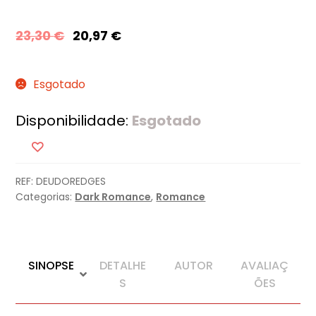
23,30
€
20,97
€
Esgotado
Disponibilidade:
Esgotado
REF:
DEUDOREDGES
Categorias:
Dark Romance
,
Romance
SINOPSE
DETALHE
AUTOR
AVALIAÇ
S
ÕES