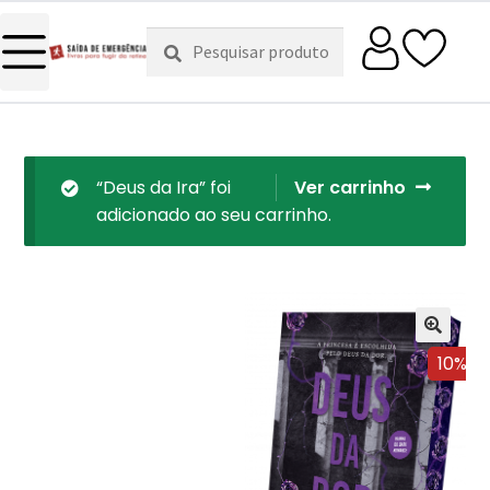
Pesquisar
Pesquisa
por:
“Deus da Ira” foi
Ver carrinho
adicionado ao seu carrinho.
10%