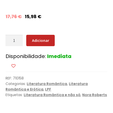
17,76
€
15,98
€
Quantidade
Adicionar
de
Escândalos
Disponibilidade:
Imediata
Privados
REF:
710158
Categorias:
Literatura Romântica
,
Literatura
Romântica e Erótica
,
LPF
Etiquetas:
Literatura Romântica e não só
,
Nora Roberts