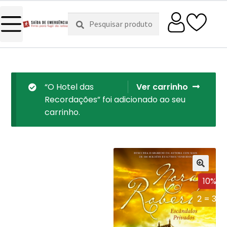
Pesquisar
Pesquisa
por:
“O Hotel das
Ver carrinho
Recordações” foi adicionado ao seu
carrinho.
10%
2 = 3