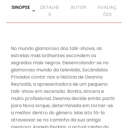
SINOPSE
DETALHE
AUTOR
AVALIAÇ
S
ÕES
No mundo glamoroso dos talk-shows, as
estrelas mais brilhantes escondem os
segredos mais negros. Desenrolando-se no
glamoroso mundo da televisão, Escândalos
Privados conta-nos a história de Deanna
Reynolds, a apresentadora de um pequeno
talk-show em ascensão. Bonita, sincera e
muito profissional, Deanna decide então partir
para Nova Iorque, determinada em tornar-se
a melhor dentro do género. Mas isto fá-la
atravessar se no caminho da sua antiga
mentora, Angela Perkins, a actual rainha da