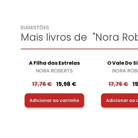
SUGESTÕES
Mais livros de "Nora Rob
A Filha das Estrelas
O Vale Do S
NORA ROBERTS
NORA ROB
17,76
€
15,98
€
17,76
€
1
Adicionar ao carrinho
Adicionar ao 