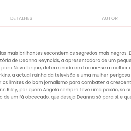
DETALHES
AUTOR
elas mais brilhantes escondem os segredos mais negros
istória de Deanna Reynolds, a apresentadora de um peque
r para Nova Iorque, determinada em tornar-se a melhor d
ins, a actual rainha da televisão e uma mulher perigosa
r os limites do bom jornalismo para combater a crescen
nn Riley, por quem Angela sempre teve uma paixão, só a
 de um fã obcecado, que deseja Deanna só para si, e q