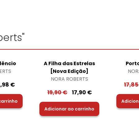
erts"
ilêncio
A Filha das Estrelas
Port
ERTS
[Nova Edição]
NOR
NORA ROBERTS
5,98
€
17,8
19,90
€
17,90
€
carrinho
Adicion
Adicionar ao carrinho