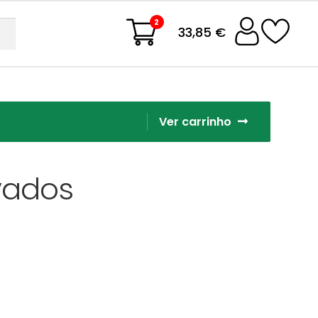
2
33,85 €
Ver carrinho
vados