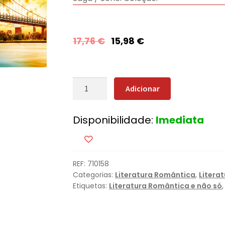
17,76
€
15,98
€
Quantidade
Adicionar
de
Escândalos
Disponibilidade:
Imediata
Privados
REF:
710158
Categorias:
Literatura Romântica
,
Litera
Etiquetas:
Literatura Romântica e não só