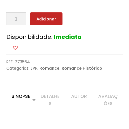
Quantidade
Adicionar
de
O
Disponibilidade:
Imediata
Escravo
Que
se
Tornou
REF:
773564
Fidalgo
Categorias:
LPF
,
Romance
,
Romance Histórico
SINOPSE
DETALHE
AUTOR
AVALIAÇ
S
ÕES