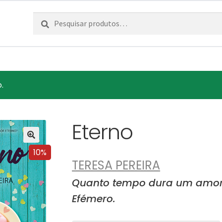
Pesquisar
Pesquisa
por:
.
Eterno
10%
TERESA PEREIRA
Quanto tempo dura um amor e
Efémero.