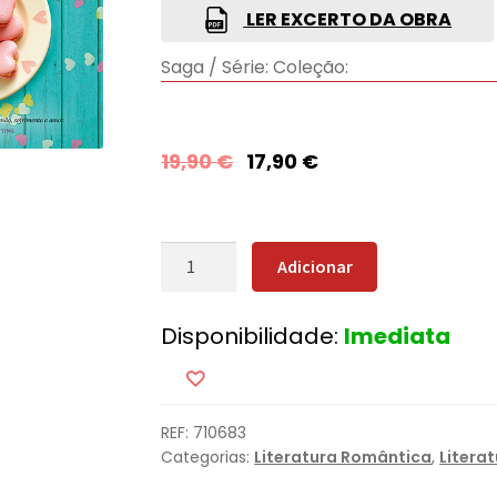
LER EXCERTO DA OBRA
Saga / Série:
Coleção:
19,90
€
17,90
€
Quantidade
Adicionar
de
Eterno
Disponibilidade:
Imediata
REF:
710683
Categorias:
Literatura Romântica
,
Litera