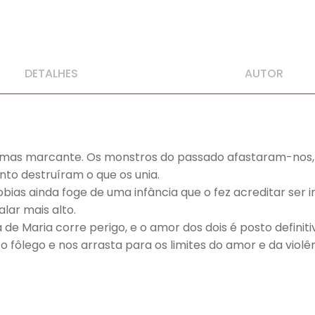
DETALHES
AUTOR
 mas marcante. Os monstros do passado afastaram-nos, 
to destruíram o que os unia.
obias ainda foge de uma infância que o fez acreditar ser
lar mais alto.
de Maria corre perigo, e o amor dos dois é posto definiti
 fôlego e nos arrasta para os limites do amor e da violên