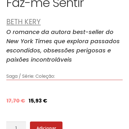
Faz-me Sentir
BETH KERY
O romance da autora best-seller do
New York Times que explora passados
escondidos, obsessões perigosas e
paixões incontroláveis
Saga / Série:
Coleção:
17,70
€
15,93
€
Quantidade
Adicionar