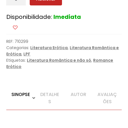
de
Faz-
Disponibilidade:
Imediata
me
Sentir
REF:
710299
Categorias:
Literatura Erótica
,
Literatura Romântica e
Erótica
,
LPF
Etiquetas:
Literatura Romântica e não só
,
Romance
Erótico
SINOPSE
DETALHE
AUTOR
AVALIAÇ
S
ÕES